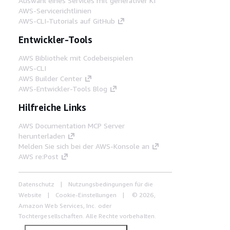
Auswahl eines Services mit generativer KI
AWS-Servicerichtlinien
AWS-CLI-Tutorials auf GitHub
Entwickler-Tools
AWS Bibliothek mit Codebeispielen
AWS-CLI
AWS Builder Center
AWS-Entwickler-Tools Blog
Hilfreiche Links
AWS Documentation MCP Server
herunterladen
Melden Sie sich bei der AWS-Konsole an
AWS re:Post
Datenschutz
Nutzungsbedingungen für die
Website
Cookie-Einstellungen
© 2026,
Amazon Web Services, Inc. oder
Tochtergesellschaften. Alle Rechte vorbehalten.