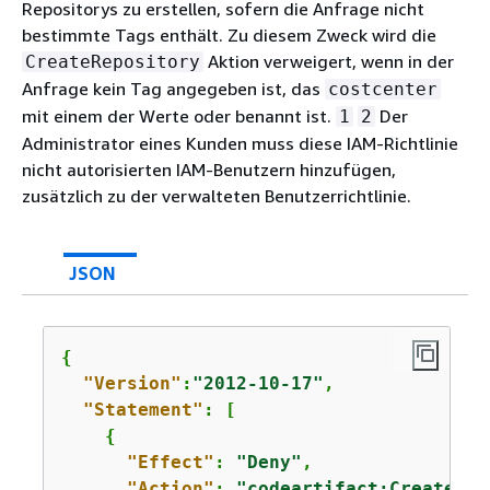
Repositorys zu erstellen, sofern die Anfrage nicht
bestimmte Tags enthält. Zu diesem Zweck wird die
Aktion verweigert, wenn in der
CreateRepository
Anfrage kein Tag angegeben ist, das
costcenter
mit einem der Werte oder benannt ist.
Der
1
2
Administrator eines Kunden muss diese IAM-Richtlinie
nicht autorisierten IAM-Benutzern hinzufügen,
zusätzlich zu der verwalteten Benutzerrichtlinie.
JSON
{
"Version"
:
"2012-10-17"
,

"Statement"
: [

{
"Effect"
: 
"Deny"
,

"Action"
: 
"codeartifact:CreateRep