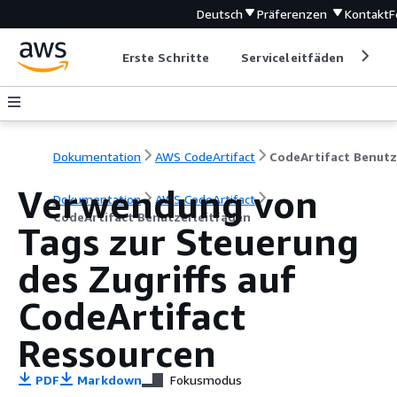
Deutsch
Präferenzen
Kontakt
F
Erste Schritte
Serviceleitfäden
Ent
Dokumentation
AWS CodeArtifact
Verwendung von
Dokumentation
AWS CodeArtifact
CodeArtifact Benutzerleitfaden
Tags zur Steuerung
des Zugriffs auf
CodeArtifact
Ressourcen
PDF
Markdown
Fokusmodus