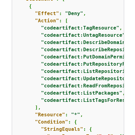
{
"Effect"
: 
"Deny"
,

"Action"
: [

"codeartifact:TagResource"
,

"codeartifact:UntagResource"
,

"codeartifact:DescribeDomain"
,

"codeartifact:DescribeRepositor
"codeartifact:PutDomainPermissi
"codeartifact:PutRepositoryPerm
"codeartifact:ListRepositoriesI
"codeartifact:UpdateRepository"
"codeartifact:ReadFromRepositor
"codeartifact:ListPackages"
,

"codeartifact:ListTagsForResour
      ],

"Resource"
: 
"*"
,

"Condition"
: 
{
"StringEquals"
: 
{