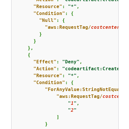
"Resource"
: 
"*"
,

"Condition"
: 
{
"Null"
: 
{
"aws:RequestTag/
costcenter
"
: 
        }

      }

    },

{
"Effect"
: 
"Deny"
,

"Action"
: 
"codeartifact:CreateRep
"Resource"
: 
"*"
,

"Condition"
: 
{
"ForAnyValue:StringNotEquals"
"aws:RequestTag/
costcente
"
1
"
,

"
2
"
              ]

          }
