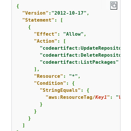
{
"Version"
:
"2012-10-17"
,

"Statement"
: [

{
"Effect"
: 
"Allow"
,

"Action"
: [

"codeartifact:UpdateRepository"
"codeartifact:DeleteRepository"
"codeartifact:ListPackages"
      ],

"Resource"
: 
"*"
,

"Condition"
: 
{
"StringEquals"
: 
{
"aws:ResourceTag/
Key1
"
: 
"
Valu
        }

      }

    }

  ]
