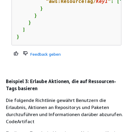
"aws:ResourceTag/
Key1
"
: [
"
Val
        }

      }

    }

  ]

}
Feedback geben
Beispiel 3: Erlaube Aktionen, die auf Ressourcen-
Tags basieren
Die folgende Richtlinie gewährt Benutzern die
Erlaubnis, Aktionen an Repositorys und Paketen
durchzuführen und Informationen darüber abzurufen.
CodeArtifact