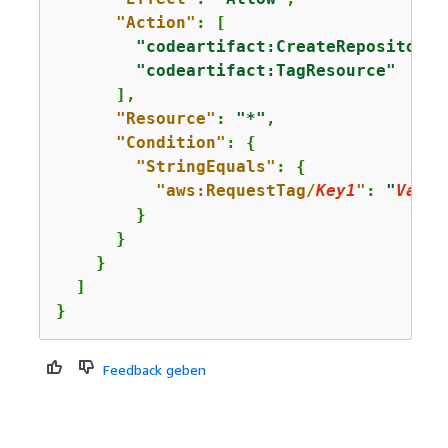
"Action"
: [

"codeartifact:CreateRepository"
"codeartifact:TagResource"
      ],

"Resource"
: 
"*"
,

"Condition"
: 
{
"StringEquals"
: 
{
"aws:RequestTag/
Key1
"
: 
"
Value
        }

      }

    }

  ]

}
Feedback geben