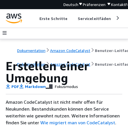
Deutsch
Präferenzen
Kontakt
F
Erste Schritte
Serviceleitfäden
Ent
Dokumentation
Amazon CodeCatalyst
Erstellen einer
Dokumentation
Amazon CodeCatalyst
Benutzer-Leitfa
Umgebung
PDF
Markdown
Fokusmodus
Amazon CodeCatalyst ist nicht mehr offen für
Neukunden. Bestandskunden können den Service
weiterhin wie gewohnt nutzen. Weitere Informationen
finden Sie unter
Wie migriert man von CodeCatalyst
.