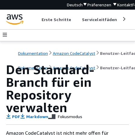
Deutsch
Präferenzen
Kontakt
F
Erste Schritte
Serviceleitfäden
Ent
Dokumentation
Amazon CodeCatalyst
Den Standard-
Dokumentation
Amazon CodeCatalyst
Benutzer-Leitfa
Branch für ein
Repository
verwalten
PDF
Markdown
Fokusmodus
Amazon CodeCatalyst ist nicht mehr offen für