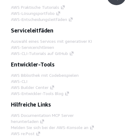
AWS Praktische Tutorials
AWS-Lösungsportfolio
AWS-Entscheidungsleitfäden
Serviceleitfäden
Auswahl eines Services mit generativer KI
AWS-Servicerichtlinien
AWS-CLI-Tutorials auf GitHub
Entwickler-Tools
AWS Bibliothek mit Codebeispielen
AWS-CLI
AWS Builder Center
AWS-Entwickler-Tools Blog
Hilfreiche Links
AWS Documentation MCP Server
herunterladen
Melden Sie sich bei der AWS-Konsole an
AWS re:Post