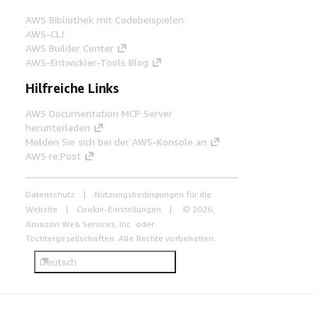
AWS Bibliothek mit Codebeispielen
AWS-CLI
AWS Builder Center
AWS-Entwickler-Tools Blog
Hilfreiche Links
AWS Documentation MCP Server
herunterladen
Melden Sie sich bei der AWS-Konsole an
AWS re:Post
Datenschutz
Nutzungsbedingungen für die
Website
Cookie-Einstellungen
© 2026,
Amazon Web Services, Inc. oder
Tochtergesellschaften. Alle Rechte vorbehalten.
Deutsch