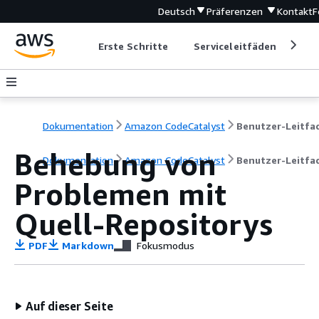
Deutsch
Präferenzen
Kontakt
F
Erste Schritte
Serviceleitfäden
Ent
Dokumentation
Amazon CodeCatalyst
Behebung von
Dokumentation
Amazon CodeCatalyst
Benutzer-Leitfa
Problemen mit
Quell-Repositorys
PDF
Markdown
Fokusmodus
Auf dieser Seite