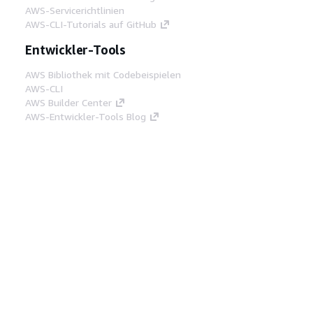
AWS-Servicerichtlinien
AWS-CLI-Tutorials auf GitHub
Entwickler-Tools
AWS Bibliothek mit Codebeispielen
AWS-CLI
AWS Builder Center
AWS-Entwickler-Tools Blog
Hilfreiche Links
AWS Documentation MCP Server
herunterladen
Melden Sie sich bei der AWS-Konsole an
AWS re:Post
Datenschutz
Nutzungsbedingungen für die
Website
Cookie-Einstellungen
© 2026,
Amazon Web Services, Inc. oder
Tochtergesellschaften. Alle Rechte vorbehalten.
Deutsch