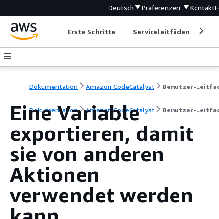
Deutsch
Präferenzen
Kontakt
F
Erste Schritte
Serviceleitfäden
Ent
Dokumentation
Amazon CodeCatalyst
Eine Variable
Dokumentation
Amazon CodeCatalyst
Benutzer-Leitfa
exportieren, damit
sie von anderen
Aktionen
verwendet werden
kann