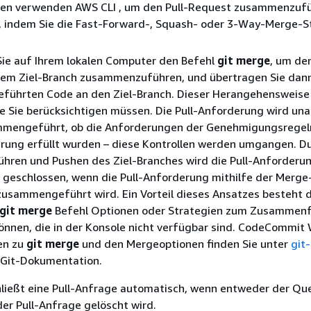
den verwenden AWS CLI , um den Pull-Request zusammenzuf
n, indem Sie die Fast-Forward-, Squash- oder 3-Way-Merge-S
ie auf Ihrem lokalen Computer den Befehl
git merge
, um de
dem Ziel-Branch zusammenzuführen, und übertragen Sie dan
ührten Code an den Ziel-Branch. Dieser Herangehensweise
ie Sie berücksichtigen müssen. Die Pull-Anforderung wird un
mengeführt, ob die Anforderungen der Genehmigungsregeln
erung erfüllt wurden – diese Kontrollen werden umgangen. D
ren und Pushen des Ziel-Branches wird die Pull-Anforderu
 geschlossen, wenn die Pull-Anforderung mithilfe der Merge
zusammengeführt wird. Ein Vorteil dieses Ansatzes besteht d
git merge
Befehl Optionen oder Strategien zum Zusammen
nnen, die in der Konsole nicht verfügbar sind. CodeCommit 
en zu
git merge
und den Mergeoptionen finden Sie unter
git
r Git-Dokumentation.
ießt eine Pull-Anfrage automatisch, wenn entweder der Que
der Pull-Anfrage gelöscht wird.