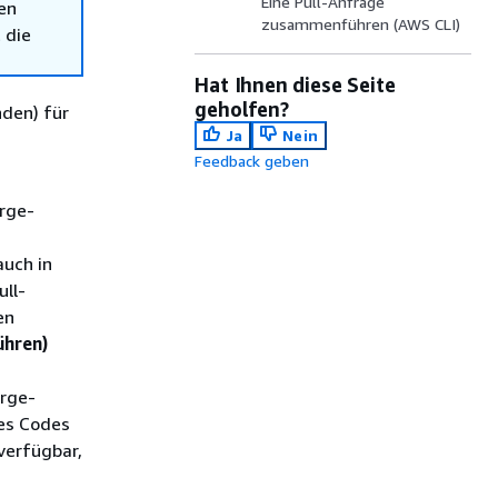
Eine Pull-Anfrage
en
zusammenführen (AWS CLI)
 die
Hat Ihnen diese Seite
geholfen?
den) für
Ja
Nein
Feedback geben
erge-
uch in
ull-
en
hren)
rge-
des Codes
verfügbar,