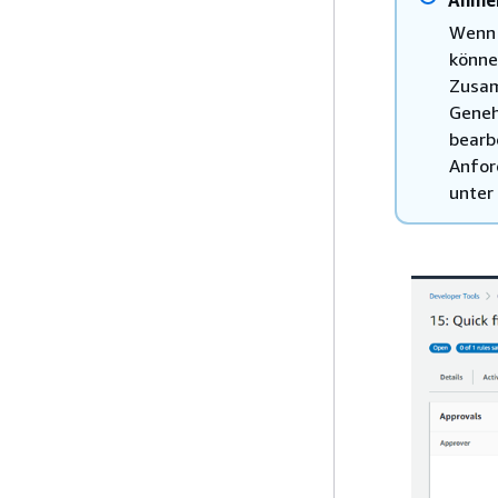
Wenn 
könne
Zusam
Geneh
bearb
Anfor
unter