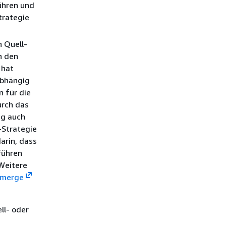
ühren und
trategie
n Quell-
n den
 hat
abhängig
 für die
urch das
ng auch
-Strategie
arin, dass
führen
Weitere
-merge
ll- oder