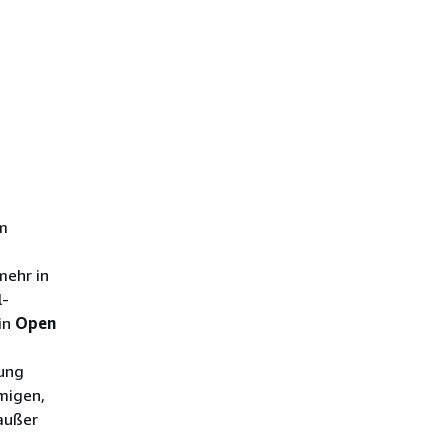
em
mehr in
l-
 in
Open
n
ung
migen,
außer