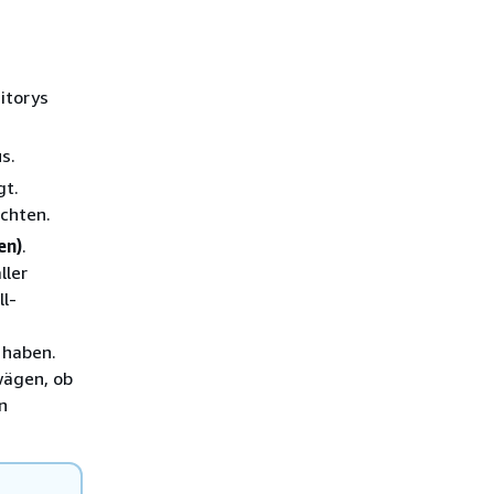
itorys
s.
gt.
chten.
en)
.
ller
l-
haben.
wägen, ob
n