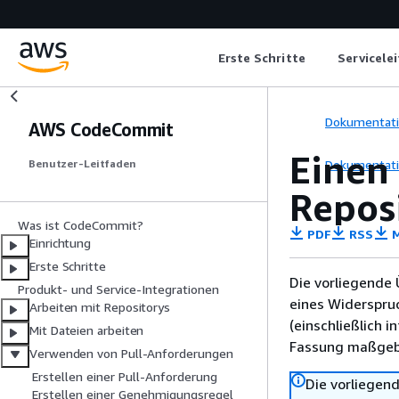
Erste Schritte
Servicele
Dokumentat
AWS CodeCommit
Einen
Dokumentat
Benutzer-Leitfaden
Repos
Was ist CodeCommit?
PDF
RSS
M
Einrichtung
Erste Schritte
Die vorliegende 
Produkt- und Service-Integrationen
eines Widerspru
Arbeiten mit Repositorys
(einschließlich 
Mit Dateien arbeiten
Fassung maßgebl
Verwenden von Pull-Anforderungen
Erstellen einer Pull-Anforderung
Die vorliegend
Erstellen einer Genehmigungsregel