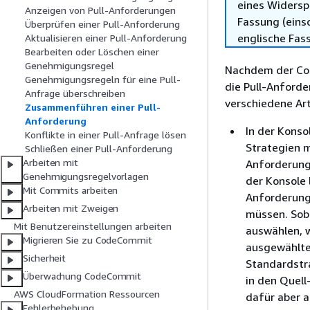
eines Widersp
Anzeigen von Pull-Anforderungen
Fassung (einsc
Überprüfen einer Pull-Anforderung
englische Fas
Aktualisieren einer Pull-Anforderung
Bearbeiten oder Löschen einer
Genehmigungsregel
Nachdem der Cod
Genehmigungsregeln für eine Pull-
die Pull-Anforde
Anfrage überschreiben
verschiedene A
Zusammenführen einer Pull-
Anforderung
In der Konso
Konflikte in einer Pull-Anfrage lösen
Strategien 
Schließen einer Pull-Anforderung
Arbeiten mit
Anforderung
Genehmigungsregelvorlagen
der Konsole 
Mit Commits arbeiten
Anforderung
Arbeiten mit Zweigen
müssen. Soba
Mit Benutzereinstellungen arbeiten
auswählen, 
Migrieren Sie zu CodeCommit
ausgewählte
Sicherheit
Standardstra
Überwachung CodeCommit
in den Quell
AWS CloudFormation Ressourcen
dafür aber 
Fehlerbehebung