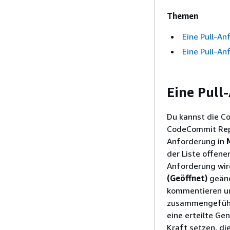
Themen
Eine Pull-A
Eine Pull-A
Eine Pull
Du kannst die C
CodeCommit Repo
Anforderung in
der Liste offen
Anforderung wird
(Geöffnet)
geänd
kommentieren u
zusammengeführt
eine erteilte G
Kraft setzen, d