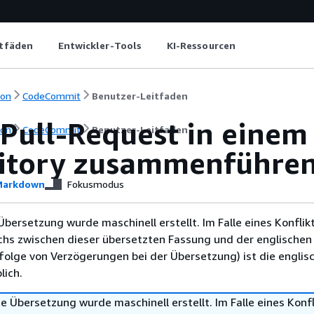
itfäden
Entwickler-Tools
KI-Ressourcen
ion
CodeCommit
Benutzer-Leitfaden
 Pull-Request in ein
ion
CodeCommit
Benutzer-Leitfaden
itory zusammenführe
arkdown
Fokusmodus
Übersetzung wurde maschinell erstellt. Im Falle eines Konflik
chs zwischen dieser übersetzten Fassung und der englischen
infolge von Verzögerungen bei der Übersetzung) ist die englis
ich.
e Übersetzung wurde maschinell erstellt. Im Falle eines Konfl