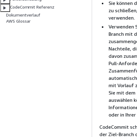
Sie können 
CodeCommit Referenz
zu schließe
Dokumentverlauf
verwenden.
AWS Glossar
Verwenden S
Branch mit 
zusammengef
Nachteile, d
davon zusam
Pull-Anford
Zusammenfüh
automatisch
mit Vorlauf 
Sie mit dem
auswählen kö
Information
oder in Ihre
CodeCommit schl
der Ziel-Branch 