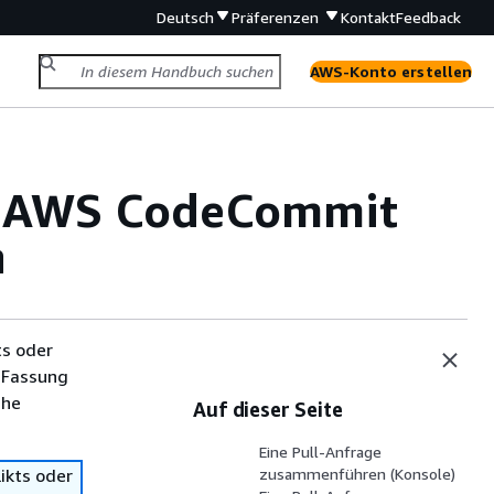
Deutsch
Präferenzen
Kontakt
Feedback
AWS-Konto erstellen
em AWS CodeCommit
n
ts oder
 Fassung
che
Auf dieser Seite
Eine Pull-Anfrage
ikts oder
zusammenführen (Konsole)