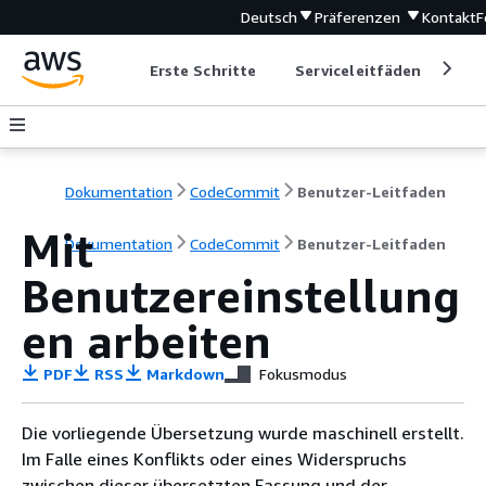
Deutsch
Präferenzen
Kontakt
F
Erste Schritte
Serviceleitfäden
Ent
Dokumentation
CodeCommit
Benutzer-Leitfaden
Mit
Dokumentation
CodeCommit
Benutzer-Leitfaden
Benutzereinstellung
en arbeiten
PDF
RSS
Markdown
Fokusmodus
Die vorliegende Übersetzung wurde maschinell erstellt.
Im Falle eines Konflikts oder eines Widerspruchs
zwischen dieser übersetzten Fassung und der