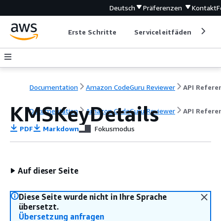
Deutsch
Präferenzen
Kontakt
F
Erste Schritte
Serviceleitfäden
Ent
Documentation
Amazon CodeGuru Reviewer
API Refere
KMSKeyDetails
Documentation
Amazon CodeGuru Reviewer
API Refere
PDF
Markdown
Fokusmodus
Auf dieser Seite
Diese Seite wurde nicht in Ihre Sprache
übersetzt.
Übersetzung anfragen