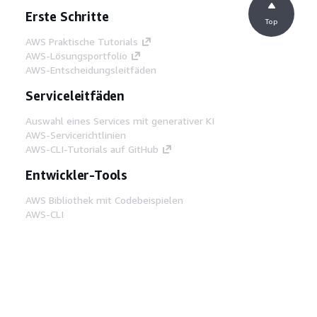
Erste Schritte
Top
AWS Praktische Tutorials
AWS-Lösungsportfolio
AWS-Entscheidungsleitfäden
Serviceleitfäden
Auswahl eines Services mit generativer KI
AWS-Servicerichtlinien
AWS-CLI-Tutorials auf GitHub
Entwickler-Tools
AWS Bibliothek mit Codebeispielen
AWS-CLI
AWS Builder Center
AWS-Entwickler-Tools Blog
Hilfreiche Links
AWS Documentation MCP Server
herunterladen