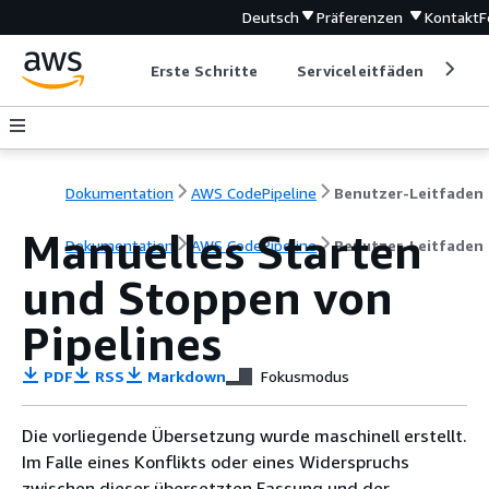
Deutsch
Präferenzen
Kontakt
F
Erste Schritte
Serviceleitfäden
Ent
Dokumentation
AWS CodePipeline
Benutzer-Leitfaden
Manuelles Starten
Dokumentation
AWS CodePipeline
Benutzer-Leitfaden
und Stoppen von
Pipelines
PDF
RSS
Markdown
Fokusmodus
Die vorliegende Übersetzung wurde maschinell erstellt.
Im Falle eines Konflikts oder eines Widerspruchs
zwischen dieser übersetzten Fassung und der