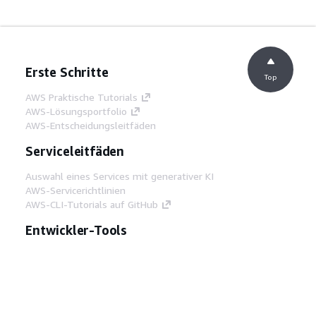
Erste Schritte
Top
AWS Praktische Tutorials
AWS-Lösungsportfolio
AWS-Entscheidungsleitfäden
Serviceleitfäden
Auswahl eines Services mit generativer KI
AWS-Servicerichtlinien
AWS-CLI-Tutorials auf GitHub
Entwickler-Tools
AWS Bibliothek mit Codebeispielen
AWS-CLI
AWS Builder Center
AWS-Entwickler-Tools Blog