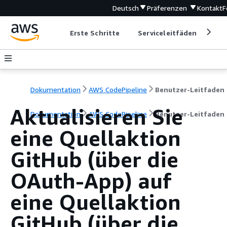
Deutsch
Präferenzen
Kontakt
F
Erste Schritte
Serviceleitfäden
Ent
Dokumentation
AWS CodePipeline
Benutzer-Leitfaden
Aktualisieren Sie
Dokumentation
AWS CodePipeline
Benutzer-Leitfaden
eine Quellaktion
GitHub (über die
OAuth-App) auf
eine Quellaktion
GitHub (über die