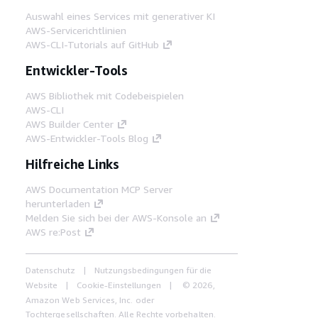
Auswahl eines Services mit generativer KI
AWS-Servicerichtlinien
AWS-CLI-Tutorials auf GitHub
Entwickler-Tools
AWS Bibliothek mit Codebeispielen
AWS-CLI
AWS Builder Center
AWS-Entwickler-Tools Blog
Hilfreiche Links
AWS Documentation MCP Server
herunterladen
Melden Sie sich bei der AWS-Konsole an
AWS re:Post
Datenschutz
Nutzungsbedingungen für die
Website
Cookie-Einstellungen
© 2026,
Amazon Web Services, Inc. oder
Tochtergesellschaften. Alle Rechte vorbehalten.