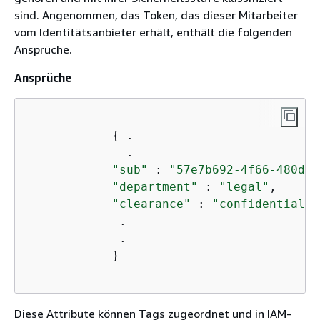
sind. Angenommen, das Token, das dieser Mitarbeiter
vom Identitätsanbieter erhält, enthält die folgenden
Ansprüche.
Ansprüche
{
 .

              .

"sub"
 : 
"57e7b692-4f66-480d-9
"department"
 : 
"legal"
,

"clearance"
 : 
"confidential"
,

             .

             .

            }

Diese Attribute können Tags zugeordnet und in IAM-