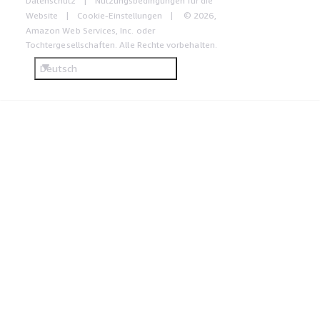
Datenschutz
Nutzungsbedingungen für die
Website
Cookie-Einstellungen
© 2026,
Amazon Web Services, Inc. oder
Tochtergesellschaften. Alle Rechte vorbehalten.
Deutsch