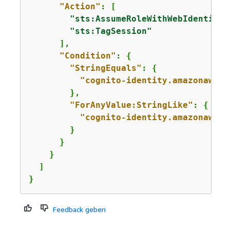
"Action"
: [

"sts:AssumeRoleWithWebIdentity"
"sts:TagSession"
      ],

"Condition"
: 
{
"StringEquals"
: 
{
"cognito-identity.amazonaws.c
        },

"ForAnyValue:StringLike"
: 
{
"cognito-identity.amazonaws.c
        }

      }

    }

  ]

}
Feedback geben