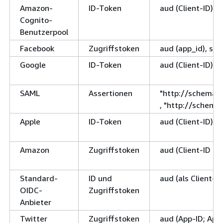
Amazon-
ID-Token
aud (Client-ID) u
Cognito-
Benutzerpool
Facebook
Zugriffstoken
aud (app_id), sub
Google
ID-Token
aud (Client-ID) u
SAML
Assertionen
"http://schemas
, "http://schem
Apple
ID-Token
aud (Client-ID) u
Amazon
Zugriffstoken
aud (Client-ID au
Standard-
ID und
aud (als Client-I
OIDC-
Zugriffstoken
Anbieter
Twitter
Zugriffstoken
aud (App-ID; App