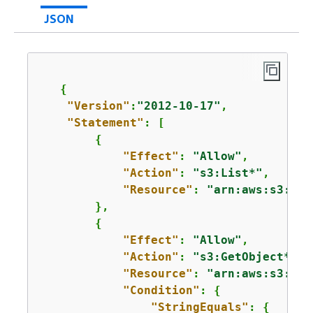
JSON
{
"Version"
:
"2012-10-17"
,

"Statement"
: [

{
"Effect"
: 
"Allow"
,

"Action"
: 
"s3:List*"
,

"Resource"
: 
"arn:aws:s3:::*
        },

{
"Effect"
: 
"Allow"
,

"Action"
: 
"s3:GetObject*"
,

"Resource"
: 
"arn:aws:s3:::*
"Condition"
: 
{
"StringEquals"
: 
{