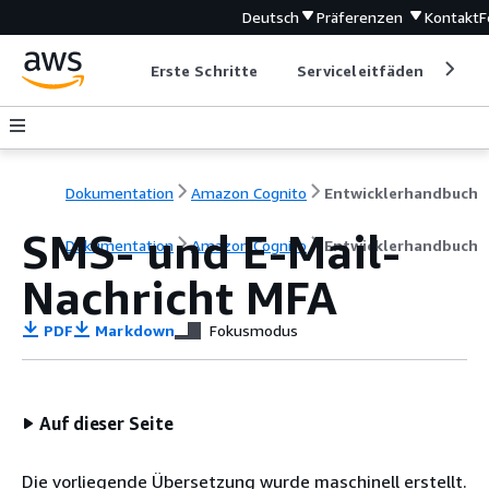
Deutsch
Präferenzen
Kontakt
F
Erste Schritte
Serviceleitfäden
Ent
Dokumentation
Amazon Cognito
Entwicklerhandbuch
SMS- und E-Mail-
Dokumentation
Amazon Cognito
Entwicklerhandbuch
Nachricht MFA
PDF
Markdown
Fokusmodus
Auf dieser Seite
Die vorliegende Übersetzung wurde maschinell erstellt.