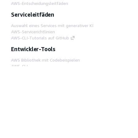
AWS-Entscheidungsleitfäden
Serviceleitfäden
Auswahl eines Services mit generativer KI
AWS-Servicerichtlinien
AWS-CLI-Tutorials auf GitHub
Entwickler-Tools
AWS Bibliothek mit Codebeispielen
AWS-CLI
AWS Builder Center
AWS-Entwickler-Tools Blog
Hilfreiche Links
AWS Documentation MCP Server
herunterladen
Melden Sie sich bei der AWS-Konsole an
AWS re:Post
Datenschutz
Nutzungsbedingungen für die