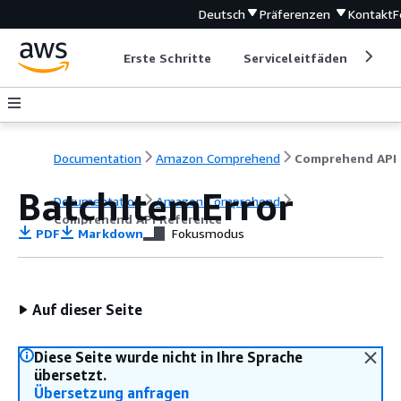
Deutsch
Präferenzen
Kontakt
F
Erste Schritte
Serviceleitfäden
Ent
Documentation
Amazon Comprehend
C
BatchItemError
Documentation
Amazon Comprehend
Comprehend API Reference
PDF
Markdown
Fokusmodus
Auf dieser Seite
Diese Seite wurde nicht in Ihre Sprache
übersetzt.
Übersetzung anfragen