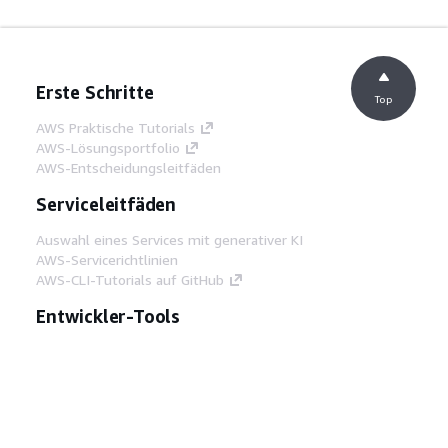
Erste Schritte
Top
AWS Praktische Tutorials
AWS-Lösungsportfolio
AWS-Entscheidungsleitfäden
Serviceleitfäden
Auswahl eines Services mit generativer KI
AWS-Servicerichtlinien
AWS-CLI-Tutorials auf GitHub
Entwickler-Tools
AWS Bibliothek mit Codebeispielen
AWS-CLI
AWS Builder Center
AWS-Entwickler-Tools Blog
Hilfreiche Links