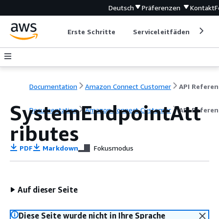
Deutsch
Präferenzen
Kontakt
F
Erste Schritte
Serviceleitfäden
Ent
Documentation
Amazon Connect Customer
API Referen
SystemEndpointAtt
Documentation
Amazon Connect Customer
API Referen
ributes
PDF
Markdown
Fokusmodus
Auf dieser Seite
Diese Seite wurde nicht in Ihre Sprache