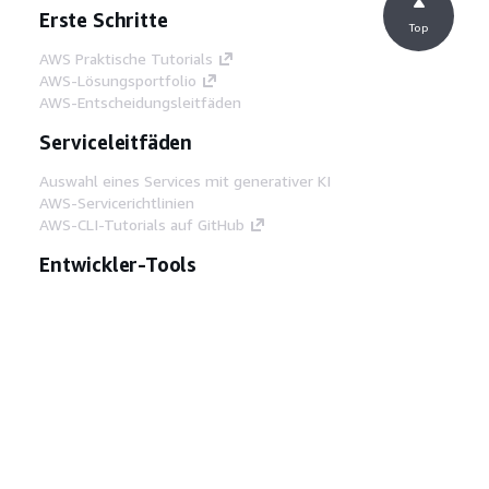
Erste Schritte
Top
AWS Praktische Tutorials
AWS-Lösungsportfolio
AWS-Entscheidungsleitfäden
Serviceleitfäden
Auswahl eines Services mit generativer KI
AWS-Servicerichtlinien
AWS-CLI-Tutorials auf GitHub
Entwickler-Tools
AWS Bibliothek mit Codebeispielen
AWS-CLI
AWS Builder Center
AWS-Entwickler-Tools Blog
Hilfreiche Links
AWS Documentation MCP Server
herunterladen