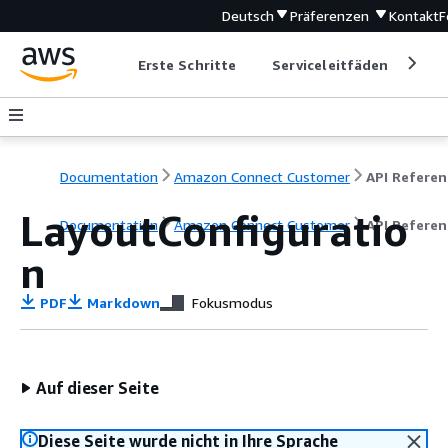
Deutsch
Präferenzen
Kontakt
F
Erste Schritte
Serviceleitfäden
Ent
Documentation
Amazon Connect Customer
API Referen
LayoutConfiguratio
Documentation
Amazon Connect Customer
API Referen
n
PDF
Markdown
Fokusmodus
Auf dieser Seite
Diese Seite wurde nicht in Ihre Sprache