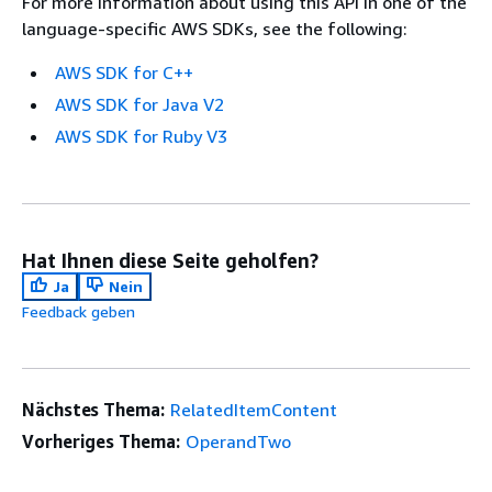
For more information about using this API in one of the
language-specific AWS SDKs, see the following:
AWS SDK for C++
AWS SDK for Java V2
AWS SDK for Ruby V3
Hat Ihnen diese Seite geholfen?
Ja
Nein
Feedback geben
Nächstes Thema:
RelatedItemContent
Vorheriges Thema:
OperandTwo