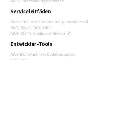
AWS-Entscheidungsleitfäden
Serviceleitfäden
Auswahl eines Services mit generativer KI
AWS-Servicerichtlinien
AWS-CLI-Tutorials auf GitHub
Entwickler-Tools
AWS Bibliothek mit Codebeispielen
AWS-CLI
AWS Builder Center
AWS-Entwickler-Tools Blog
Hilfreiche Links
AWS Documentation MCP Server
herunterladen
Melden Sie sich bei der AWS-Konsole an
AWS re:Post
Datenschutz
Nutzungsbedingungen für die