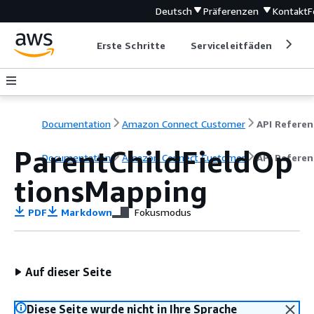
Deutsch
Präferenzen
Kontakt
F
Erste Schritte
Serviceleitfäden
Ent
Documentation
Amazon Connect Customer
API Referen
ParentChildFieldOp
Documentation
Amazon Connect Customer
API Referen
tionsMapping
PDF
Markdown
Fokusmodus
Auf dieser Seite
Diese Seite wurde nicht in Ihre Sprache