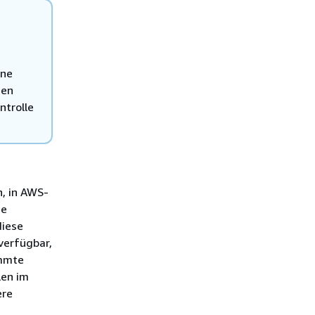
one
men
ntrolle
n, in AWS-
ie
diese
 verfügbar,
immte
len im
ere