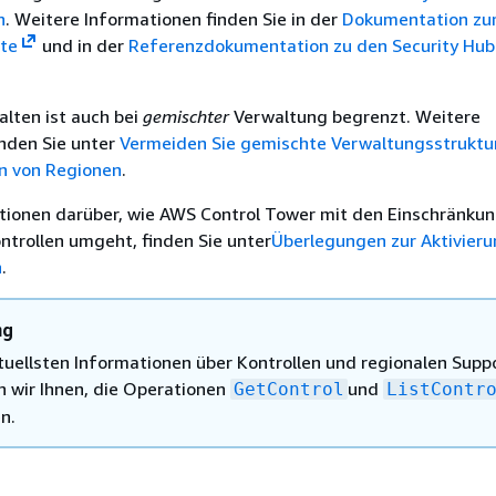
n
. Weitere Informationen finden Sie in der
Dokumentation zur
ste
und in der
Referenzdokumentation zu den Security Hu
alten ist auch bei
gemischter
Verwaltung begrenzt. Weitere
inden Sie unter
Vermeiden Sie gemischte Verwaltungsstruktu
on von Regionen
.
tionen darüber, wie AWS Control Tower mit den Einschränku
trollen umgeht, finden Sie unter
Überlegungen zur Aktivier
n
.
ng
ktuellsten Informationen über Kontrollen und regionalen Supp
 wir Ihnen, die Operationen
und
GetControl
ListContr
n.