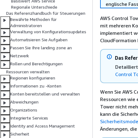
Basiswert AWS service
englische Fas
Regionale Unterschiede
Das Referenzhandbuch für Steuerungen
AWS Control Tow
Bewährte Methoden für
mit mehreren Ko
Administratoren
Verwaltung von Konfigurationsupdates
implementiert we
Automatisieren Sie Aufgaben
CloudFormation 
Passen Sie Ihre landing zone an
Netzwerk
Das Refe
Rollen und Berechtigungen
Detaillie
Ressourcen verwalten
Control T
Regionen konfigurieren
Informationen zu -Konten
Wenn Sie AWS Co
Konten bereitstellen und verwalten
Ressourcen wie 
Abweichungen
Tower nicht mehr
Organizations
kann die Sicher
Integrierte Services
Sicherheitsmode
Identity and Access Management
Änderungen, die
Sicherheit