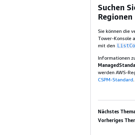
Suchen Si
Regionen
Sie können die v
Tower-Konsole a
mit den
ListC
Informationen z
ManagedStanda
werden AWS-Regi
CSPM-Standard
.
Nächstes Thema
Vorheriges The