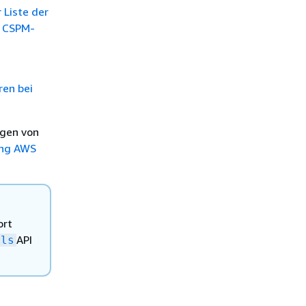
 Liste der
b CSPM-
ren bei
ngen von
ung AWS
ort
API
ols