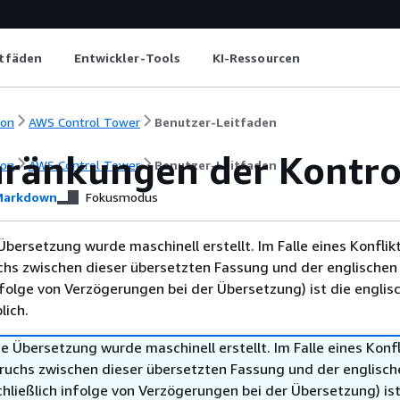
itfäden
Entwickler-Tools
KI-Ressourcen
ion
AWS Control Tower
Benutzer-Leitfaden
hränkungen der Kontro
ion
AWS Control Tower
Benutzer-Leitfaden
arkdown
Fokusmodus
Übersetzung wurde maschinell erstellt. Im Falle eines Konflik
chs zwischen dieser übersetzten Fassung und der englischen
infolge von Verzögerungen bei der Übersetzung) ist die englis
ich.
e Übersetzung wurde maschinell erstellt. Im Falle eines Konfl
ruchs zwischen dieser übersetzten Fassung und der englisch
hließlich infolge von Verzögerungen bei der Übersetzung) ist