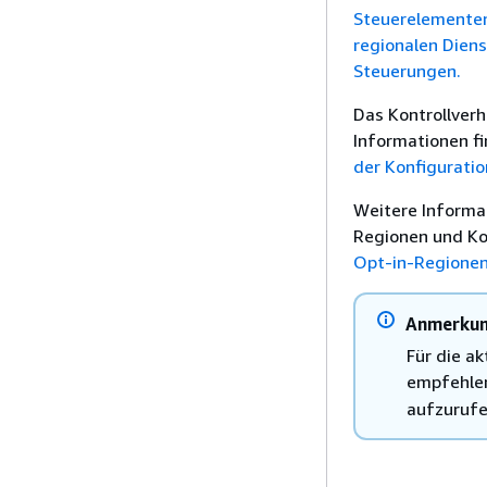
Steuerelemente
regionalen Dien
Steuerungen.
Das Kontrollverh
Informationen f
der Konfigurati
Weitere Informa
Regionen und Kon
Opt-in-Regione
Anmerku
Für die a
empfehlen
aufzurufe