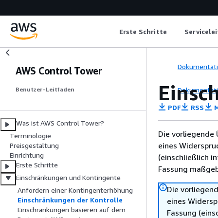
Erste Schritte
Servicele
Dokumentat
AWS Control Tower
Einsc
Dokumentat
Benutzer-Leitfaden
PDF
RSS
M
Was ist AWS Control Tower?
Die vorliegende 
Terminologie
eines Widerspru
Preisgestaltung
Einrichtung
(einschließlich 
Erste Schritte
Fassung maßgebl
Einschränkungen und Kontingente
Die vorliegend
Anfordern einer Kontingenterhöhung
Einschränkungen der Kontrolle
eines Widersp
Einschränkungen basieren auf dem
Fassung (einsc