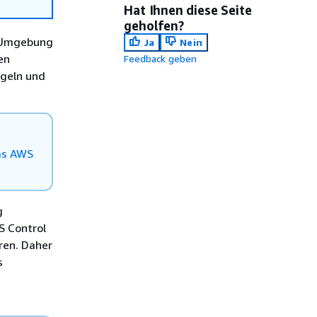
Hat Ihnen diese Seite
geholfen?
n Umgebung
Ja
Nein
en
Feedback geben
egeln und
as AWS
g
S Control
ren. Daher
s
n