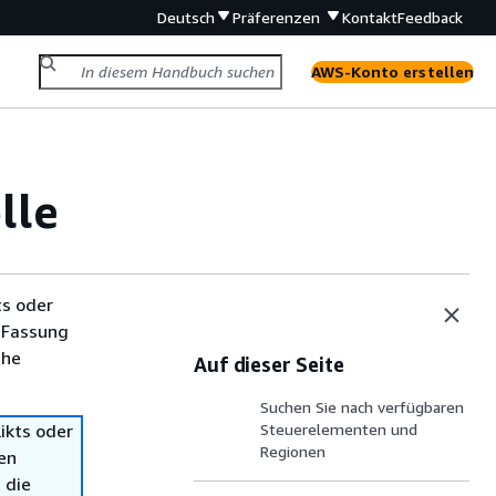
Deutsch
Präferenzen
Kontakt
Feedback
AWS-Konto erstellen
lle
ts oder
 Fassung
che
Auf dieser Seite
Suchen Sie nach verfügbaren
ikts oder
Steuerelementen und
Regionen
en
 die