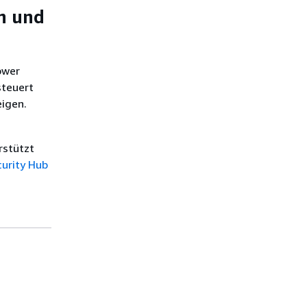
n und
ower
steuert
igen.
rstützt
curity Hub