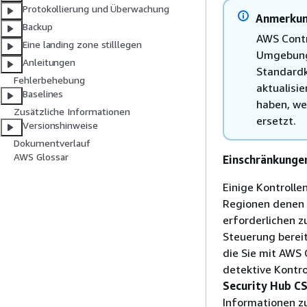
Protokollierung und Überwachung
Anmerku
Backup
AWS Contr
Eine landing zone stilllegen
Umgebung 
Anleitungen
Standardk
Fehlerbehebung
aktualisi
Baselines
haben, we
Zusätzliche Informationen
ersetzt.
Versionshinweise
Dokumentverlauf
AWS Glossar
Einschränkunge
Einige Kontrolle
Regionen denen A
erforderlichen z
Steuerung bereit
die Sie mit AWS 
detektive Kontro
Security Hub C
Informationen zu