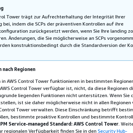
ng
ol Tower trägt zur Aufrechterhaltung der Integrität Ihrer
bei, indem die SCPs der präventiven Kontrollen auf ihre
onfiguration zurückgesetzt werden, wenn Sie Ihre landing z
eren. Änderungen, die Sie möglicherweise an SCPs vorgenom
rden konstruktionsbedingt durch die Standardversion der Ko
n nach Regionen
n in AWS Control Tower funktionieren in bestimmten Regione
WS Control Tower verfügbar ist, nicht, da diese Regionen d
ugrunde liegenden Funktionen nicht unterstützen. Wenn Sie 
stellen, ist sie daher möglicherweise nicht in allen Regionen
Control Tower verwalten. Diese Einschränkung betrifft best
llen, bestimmte proaktive Kontrollen und bestimmte Kontrol
SPM Service-managed Standard: AWS Control Tower
. Weit
r regionalen Verfügbarkeit finden Sie in den
Security Hub-