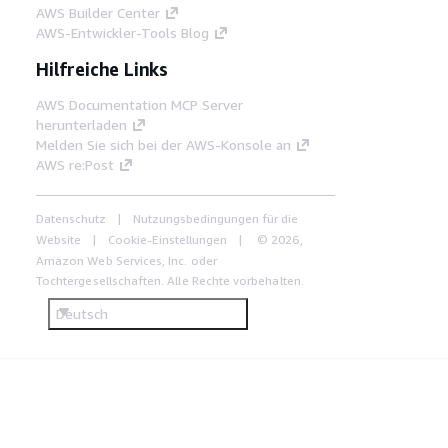
AWS Builder Center
AWS-Entwickler-Tools Blog
Hilfreiche Links
AWS Documentation MCP Server
herunterladen
Melden Sie sich bei der AWS-Konsole an
AWS re:Post
Datenschutz
Nutzungsbedingungen für die
Website
Cookie-Einstellungen
© 2026,
Amazon Web Services, Inc. oder
Tochtergesellschaften. Alle Rechte vorbehalten.
Deutsch