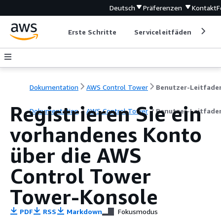
Deutsch
Präferenzen
Kontakt
F
Erste Schritte
Serviceleitfäden
Ent
Dokumentation
AWS Control Tower
Benutzer-Leitfade
Registrieren Sie ein
Dokumentation
AWS Control Tower
Benutzer-Leitfade
vorhandenes Konto
über die AWS
Control Tower
Tower-Konsole
PDF
RSS
Markdown
Fokusmodus