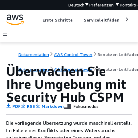
Deutsch
Präferenzen
Kontakt
F
Erste Schritte
Serviceleitfäden
Ent
Dokumentation
AWS Control Tower
Benutzer-Leitfade
Überwachen Sie
Dokumentation
AWS Control Tower
Benutzer-Leitfade
Ihre Umgebung mit
Security Hub CSPM
PDF
RSS
Markdown
Fokusmodus
Die vorliegende Übersetzung wurde maschinell erstellt.
Im Falle eines Konflikts oder eines Widerspruchs
zwischen dieser übersetzten Fassung und der