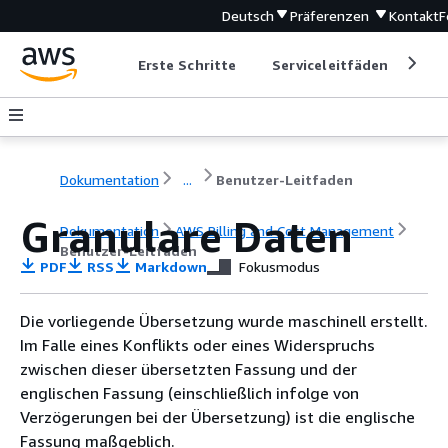
Deutsch
Präferenzen
Kontakt
F
Erste Schritte
Serviceleitfäden
Ent
Dokumentation
...
Benutzer-Leitfaden
Granulare Daten
Dokumentation
AWS Billing and Cost Management
Benutzer-Leitfaden
PDF
RSS
Markdown
Fokusmodus
Die vorliegende Übersetzung wurde maschinell erstellt.
Im Falle eines Konflikts oder eines Widerspruchs
zwischen dieser übersetzten Fassung und der
englischen Fassung (einschließlich infolge von
Verzögerungen bei der Übersetzung) ist die englische
Fassung maßgeblich.