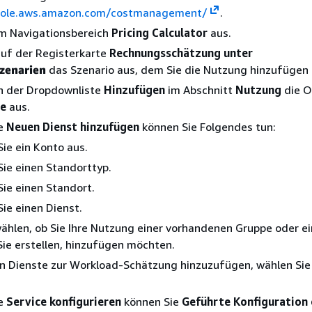
nsole.aws.amazon.com/costmanagement/
.
im Navigationsbereich
Pricing Calculator
aus.
auf der Registerkarte
Rechnungsschätzung unter
zenarien
das Szenario aus, dem Sie die Nutzung hinzufügen
in der Dropdownliste
Hinzufügen
im Abschnitt
Nutzung
die O
te
aus.
te
Neuen Dienst hinzufügen
können Sie Folgendes tun:
ie ein Konto aus.
ie einen Standorttyp.
ie einen Standort.
ie einen Dienst.
ählen, ob Sie Ihre Nutzung einer vorhandenen Gruppe oder e
Sie erstellen, hinzufügen möchten.
n Dienste zur Workload-Schätzung hinzuzufügen, wählen Sie
te
Service konfigurieren
können Sie
Geführte Konfiguration