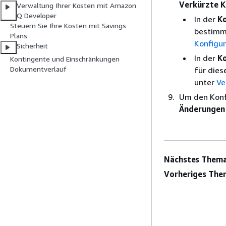
Verkürzte
K
Verwaltung Ihrer Kosten mit Amazon
Q Developer
In der
Ko
Steuern Sie Ihre Kosten mit Savings
bestimmt
Plans
Konfigur
Sicherheit
In der
Ko
Kontingente und Einschränkungen
Dokumentverlauf
für dies
unter
Ve
Um den Konfi
Änderungen 
Nächstes Thema
Vorheriges The