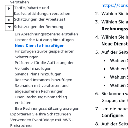
verstehen
https://co
Tarife, Rabatte und
Wählen Sie 
Kaufverpflichtungen verstehen
Schätzungen der Arbeitslast
Wählen Sie 
Schätzungen der Rechnung
Rechnungss
Ein Abrechnungsszenario erstellen
Wählen Sie 
Historische Nutzung hinzufügen
Neue Diens
Neue Dienste hinzufügen
Hinzufügen zuvor gespeicherter
Auf der Sei
Schätzungen
Wählen S
Präferenz für die Aufteilung der
Wählen S
Vorteile hinzufügen
Savings Plans hinzufügen
Wählen S
Reserved Instances hinzufügen
Wählen S
Szenarien mit veralteten und
abgelaufenen Rechnungen
Sie können w
Einen Rechnungsvoranschlag
Gruppe, die 
erstellen
Um die neue
Ihre Rechnungsschätzung anzeigen
Exportieren Sie Ihre Schätzungen
Configure
.
Verwenden EventBridge mit AWS -
Auf der Sei
Preisrechner