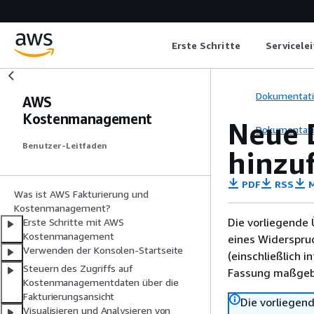
Erste Schritte
Servicele
Dokumentat
AWS
Kostenmanagement
Neue 
Dokumentat
Benutzer-Leitfaden
hinzu
PDF
RSS
M
Was ist AWS Fakturierung und
Kostenmanagement?
Die vorliegende 
Erste Schritte mit AWS
Kostenmanagement
eines Widerspru
Verwenden der Konsolen-Startseite
(einschließlich 
Steuern des Zugriffs auf
Fassung maßgebl
Kostenmanagementdaten über die
Fakturierungsansicht
Die vorliegend
Visualisieren und Analysieren von