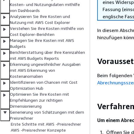
eines Widersp
Kosten- und Nutzungsdaten mithilfe
Fassung (einsc
von Dashboards
englische Fas
Analysieren Sie Ihre Kosten und
Nutzung mit AWS Cost Explorer
Verstehen Sie Ihre Kosten mithilfe von
In diesem Absch
Cost Explorer-Berichten
hinzufügen könn
Managen Sie Ihre Kosten mit AWS
Budgets
Berichterstattung über Ihre Kennzahlen
mit AWS Budgets Reports
Vorausse
Erkennung ungewöhnlicher Ausgaben
mit AWS Erkennung von
Beim folgenden 
Kostenanomalien
Abrechnungsszen
Identifizieren von Chancen mit Cost
Optimization Hub
Optimieren Sie Ihre Kosten mit
Empfehlungen zur richtigen
Verfahre
Dimensionierung
Generierung von Schätzungen mit dem
Preisrechner
Um einem Abrec
Erste Schritte mit AWS -Preisrechner
AWS -Preisrechner Konzepte
Öffnen Sie d