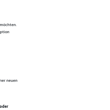
 möchten.
ption
iner neuen
 oder