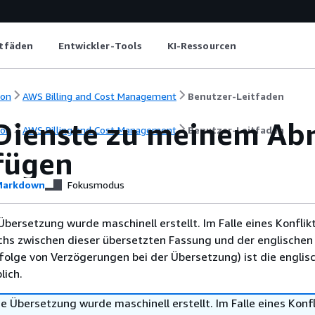
itfäden
Entwickler-Tools
KI-Ressourcen
ion
AWS Billing and Cost Management
Benutzer-Leitfaden
Dienste zu meinem Ab
ion
AWS Billing and Cost Management
Benutzer-Leitfaden
fügen
arkdown
Fokusmodus
Übersetzung wurde maschinell erstellt. Im Falle eines Konflik
chs zwischen dieser übersetzten Fassung und der englischen
infolge von Verzögerungen bei der Übersetzung) ist die englis
ich.
e Übersetzung wurde maschinell erstellt. Im Falle eines Konfl