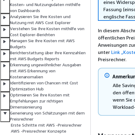
eines Widersp
Kosten- und Nutzungsdaten mithilfe
Fassung (einsc
von Dashboards
englische Fas
Analysieren Sie Ihre Kosten und
Nutzung mit AWS Cost Explorer
Verstehen Sie Ihre Kosten mithilfe von
In diesem Absch
Cost Explorer-Berichten
öffentlichen Pr
Managen Sie Ihre Kosten mit AWS
Anweisungen zum 
Budgets
unter
Link „Kost
Berichterstattung über Ihre Kennzahlen
mit AWS Budgets Reports
Preisrechner.
Erkennung ungewöhnlicher Ausgaben
mit AWS Erkennung von
Anmerku
Kostenanomalien
Identifizieren von Chancen mit Cost
Alle Savin
Optimization Hub
den öffen
Optimieren Sie Ihre Kosten mit
wenn Sie 
Empfehlungen zur richtigen
Workload-
Dimensionierung
Generierung von Schätzungen mit dem
Preisrechner
Erste Schritte mit AWS -Preisrechner
AWS -Preisrechner Konzepte