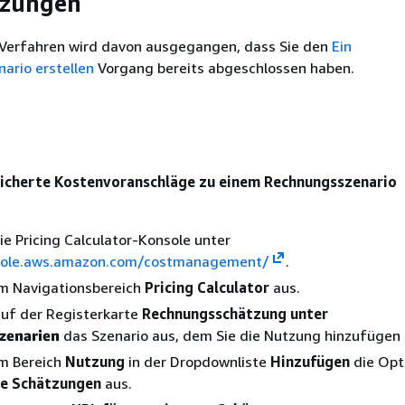
tzungen
Verfahren wird davon ausgegangen, dass Sie den
Ein
ario erstellen
Vorgang bereits abgeschlossen haben.
n
icherte Kostenvoranschläge zu einem Rechnungsszenario
ie Pricing Calculator-Konsole unter
nsole.aws.amazon.com/costmanagement/
.
im Navigationsbereich
Pricing Calculator
aus.
auf der Registerkarte
Rechnungsschätzung unter
zenarien
das Szenario aus, dem Sie die Nutzung hinzufügen
im Bereich
Nutzung
in der Dropdownliste
Hinzufügen
die Opt
te Schätzungen
aus.