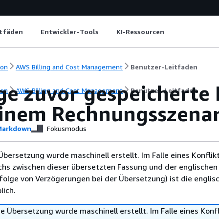
itfäden
Entwickler-Tools
KI-Ressourcen
ion
AWS Billing and Cost Management
Benutzer-Leitfaden
üge zuvor gespeicherte
ion
AWS Billing and Cost Management
Benutzer-Leitfaden
inem Rechnungsszenar
arkdown
Fokusmodus
Übersetzung wurde maschinell erstellt. Im Falle eines Konflik
chs zwischen dieser übersetzten Fassung und der englischen
infolge von Verzögerungen bei der Übersetzung) ist die englis
ich.
e Übersetzung wurde maschinell erstellt. Im Falle eines Konfl