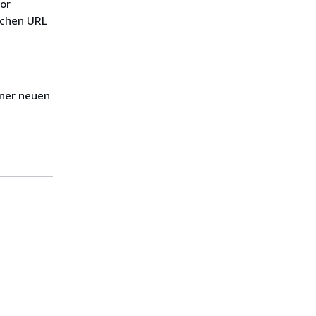
vor
ichen URL
iner neuen