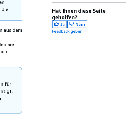
en
 die
Hat Ihnen diese Seite
geholfen?
Ja
Nein
en aus dem
Feedback geben
den Sie
chen
en für
htigt,
r