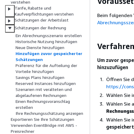
Vorausse
verstehen
Tarife, Rabatte und
Kaufverpflichtungen verstehen
Beim folgenden 
Schätzungen der Arbeitslast
Abrechnungsszen
Schätzungen der Rechnung
Ein Abrechnungsszenario erstellen
Historische Nutzung hinzufügen
Verfahre
Neue Dienste hinzufügen
Hinzufügen zuvor gespeicherter
Schätzungen
Um zuvor gespe
Präferenz für die Aufteilung der
hinzuzufügen
Vorteile hinzufügen
Savings Plans hinzufügen
Öffnen Sie d
Reserved Instances hinzufügen
https://co
Szenarien mit veralteten und
Wählen Sie 
abgelaufenen Rechnungen
Einen Rechnungsvoranschlag
Wählen Sie 
erstellen
Rechnungss
Ihre Rechnungsschätzung anzeigen
Wählen Sie 
Exportieren Sie Ihre Schätzungen
Verwenden EventBridge mit AWS -
gespeicher
Preisrechner