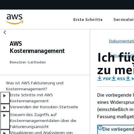
Erste Schritte
Servicele
Dokumentat
AWS
Kostenmanagement
Ich f
Dokumentat
Benutzer-Leitfaden
zu me
PDF
RSS
M
Was ist AWS Fakturierung und
Kostenmanagement?
Die vorliegende 
Erste Schritte mit AWS
Kostenmanagement
eines Widerspru
Verwenden der Konsolen-Startseite
(einschließlich 
Steuern des Zugriffs auf
Fassung maßgebl
Kostenmanagementdaten über die
Fakturierungsansicht
Die vorliegend
Visualisieren und Analysieren von