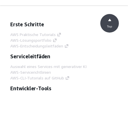
Erste Schritte
Top
AWS Praktische Tutorials
AWS-Lösungsportfolio
AWS-Entscheidungsleitfäden
Serviceleitfäden
Auswahl eines Services mit generativer KI
AWS-Servicerichtlinien
AWS-CLI-Tutorials auf GitHub
Entwickler-Tools
AWS Bibliothek mit Codebeispielen
AWS-CLI
AWS Builder Center
AWS-Entwickler-Tools Blog
Hilfreiche Links