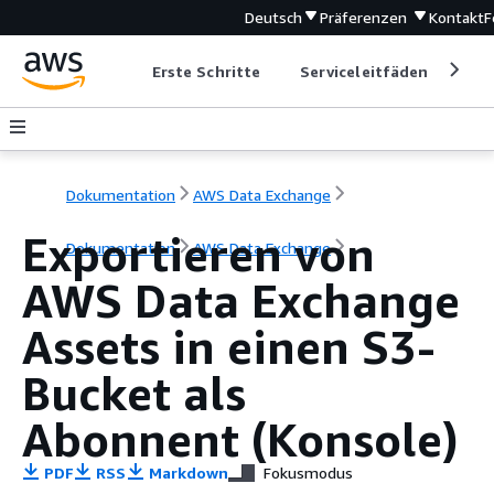
Deutsch
Präferenzen
Kontakt
F
Erste Schritte
Serviceleitfäden
Ent
Dokumentation
AWS Data Exchange
Exportieren von
Dokumentation
AWS Data Exchange
AWS Data Exchange
Assets in einen S3-
Bucket als
Abonnent (Konsole)
PDF
RSS
Markdown
Fokusmodus