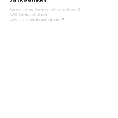
Auswahl eines Services mit generativer KI
AWS-Servicerichtlinien
AWS-CLI-Tutorials auf GitHub
Entwickler-Tools
AWS Bibliothek mit Codebeispielen
AWS-CLI
AWS Builder Center
AWS-Entwickler-Tools Blog
Hilfreiche Links
AWS Documentation MCP Server
herunterladen
Melden Sie sich bei der AWS-Konsole an
AWS re:Post
Datenschutz
Nutzungsbedingungen für die
Website
Cookie-Einstellungen
© 2026,
Amazon Web Services, Inc. oder