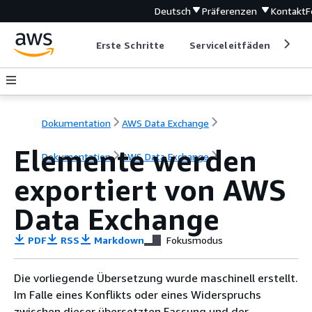
Deutsch
Präferenzen
Kontakt
F
Erste Schritte
Serviceleitfäden
Ent
Dokumentation
AWS Data Exchange
Elemente werden
Dokumentation
AWS Data Exchange
exportiert von AWS
Data Exchange
PDF
RSS
Markdown
Fokusmodus
Die vorliegende Übersetzung wurde maschinell erstellt.
Im Falle eines Konflikts oder eines Widerspruchs
zwischen dieser übersetzten Fassung und der