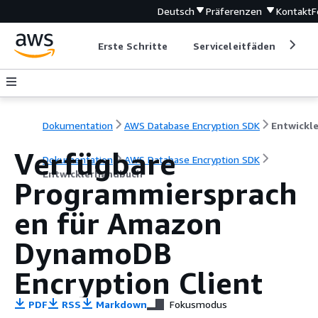
Deutsch
Präferenzen
Kontakt
F
Erste Schritte
Serviceleitfäden
Ent
Dokumentation
AWS Database Encryption SDK
Verfügbare
Dokumentation
AWS Database Encryption SDK
Entwicklerhandbuch
Programmiersprach
en für Amazon
DynamoDB
Encryption Client
PDF
RSS
Markdown
Fokusmodus