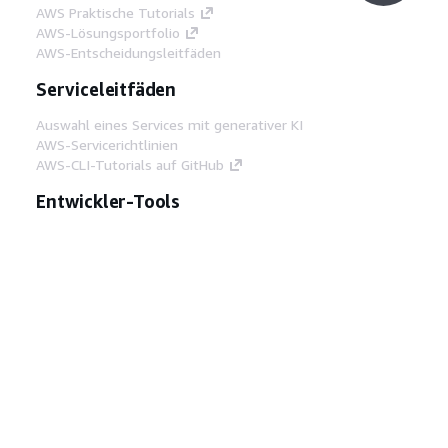
AWS Praktische Tutorials
AWS-Lösungsportfolio
AWS-Entscheidungsleitfäden
Serviceleitfäden
Auswahl eines Services mit generativer KI
AWS-Servicerichtlinien
AWS-CLI-Tutorials auf GitHub
Entwickler-Tools
AWS Bibliothek mit Codebeispielen
AWS-CLI
AWS Builder Center
AWS-Entwickler-Tools Blog
Hilfreiche Links
AWS Documentation MCP Server
herunterladen
Melden Sie sich bei der AWS-Konsole an
AWS re:Post