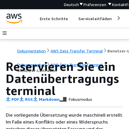
Deutsch
Präferenzen
Kontakt
F
Erste Schritte
Serviceleitfäden
Ent
Dokumentation
AWS Data Transfer Terminal
Reservieren Sie ein
Dokumentation
AWS Data Transfer Terminal
Benutzer-Leitfaden
Datenübertragungs
terminal
PDF
RSS
Markdown
Fokusmodus
Die vorliegende Übersetzung wurde maschinell erstellt.
Im Falle eines Konflikts oder eines Widerspruchs
zwischen dieser übersetzten Fassung und der