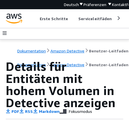
Deutsch
Präferenzen
Kontakt
F
Erste Schritte
Serviceleitfäden
Ent
Dokumentation
Amazon Detective
Benutzer-Leitfaden
Details für
Dokumentation
Amazon Detective
Benutzer-Leitfaden
Entitäten mit
hohem Volumen in
Detective anzeigen
PDF
RSS
Markdown
Fokusmodus