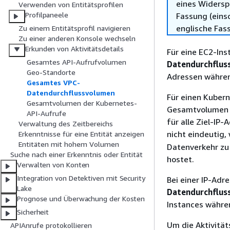
eines Widersp
Verwenden von Entitätsprofilen
Profilpaneele
Fassung (einsc
englische Fas
Zu einem Entitätsprofil navigieren
Zu einer anderen Konsole wechseln
Erkunden von Aktivitätsdetails
Für eine EC2-Ins
Gesamtes API-Aufrufvolumen
Datendurchflus
Geo-Standorte
Adressen währen
Gesamtes VPC-
Datendurchflussvolumen
Für einen Kuber
Gesamtvolumen der Kubernetes-
Gesamtvolumen d
API-Aufrufe
für alle Ziel-IP
Verwaltung des Zeitbereichs
nicht eindeutig
Erkenntnisse für eine Entität anzeigen
Entitäten mit hohem Volumen
Datenverkehr zu
Suche nach einer Erkenntnis oder Entität
hostet.
Verwalten von Konten
Integration von Detektiven mit Security
Bei einer IP-Adr
Lake
Datendurchflus
Prognose und Überwachung der Kosten
Instances währe
Sicherheit
Um die Aktivität
APIAnrufe protokollieren