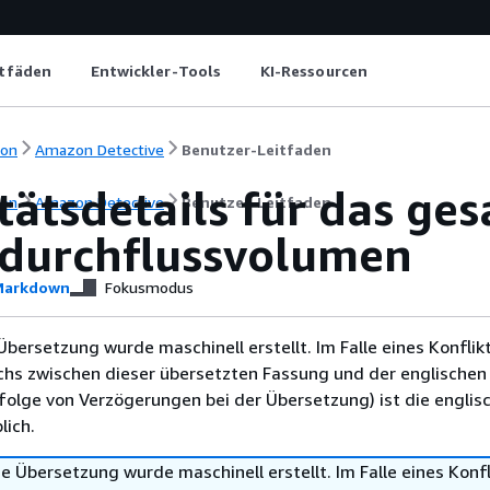
itfäden
Entwickler-Tools
KI-Ressourcen
ion
Amazon Detective
Benutzer-Leitfaden
tätsdetails für das ge
ion
Amazon Detective
Benutzer-Leitfaden
durchflussvolumen
arkdown
Fokusmodus
Übersetzung wurde maschinell erstellt. Im Falle eines Konflik
chs zwischen dieser übersetzten Fassung und der englischen
infolge von Verzögerungen bei der Übersetzung) ist die englis
ich.
e Übersetzung wurde maschinell erstellt. Im Falle eines Konfl