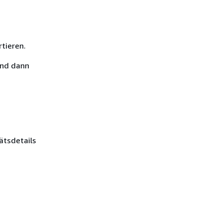
rtieren.
und dann
ätsdetails