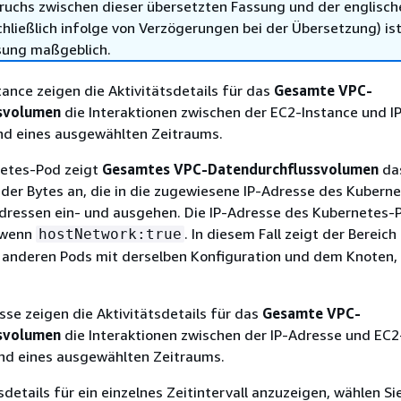
ruchs zwischen dieser übersetzten Fassung und der englisch
hließlich infolge von Verzögerungen bei der Übersetzung) ist
sung maßgeblich.
tance zeigen die Aktivitätsdetails für das
Gesamte VPC-
svolumen
die Interaktionen zwischen der EC2-Instance und I
d eines ausgewählten Zeitraums.
netes-Pod zeigt
Gesamtes VPC-Datendurchflussvolumen
da
er Bytes an, die in die zugewiesene IP-Adresse des Kubern
-Adressen ein- und ausgehen. Die IP-Adresse des Kubernetes-P
, wenn
. In diesem Fall zeigt der Bereich
hostNetwork:true
 anderen Pods mit derselben Konfiguration und dem Knoten, 
esse zeigen die Aktivitätsdetails für das
Gesamte VPC-
svolumen
die Interaktionen zwischen der IP-Adresse und EC2
nd eines ausgewählten Zeitraums.
sdetails für ein einzelnes Zeitintervall anzuzeigen, wählen Si