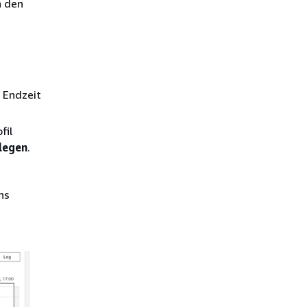
n den
 Endzeit
fil
legen
.
hs