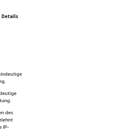
e
Details
eindeutige
ng.
ndeutige
tung.
en des
elehnt
 IP-