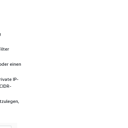
g
ilter
oder einen
ivate IP-
 CIDR-
tzulegen,