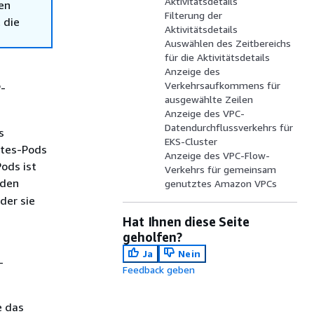
Aktivitätsdetails
en
Filterung der
 die
Aktivitätsdetails
Auswählen des Zeitbereichs
für die Aktivitätsdetails
Anzeige des
Verkehrsaufkommens für
P-
ausgewählte Zeilen
Anzeige des VPC-
Datendurchflussverkehrs für
s
EKS-Cluster
etes-Pods
Anzeige des VPC-Flow-
ods ist
Verkehrs für gemeinsam
 den
genutztes Amazon VPCs
der sie
Hat Ihnen diese Seite
geholfen?
Ja
Nein
-
Feedback geben
e das