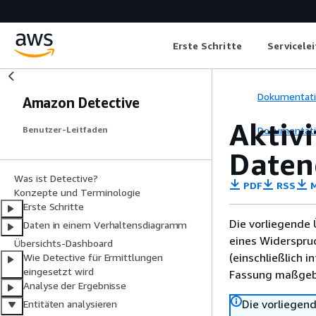
Erste Schritte
Servicele
Dokumentat
Amazon Detective
Aktivi
Dokumentat
Benutzer-Leitfaden
Daten
Was ist Detective?
PDF
RSS
M
Konzepte und Terminologie
Erste Schritte
Die vorliegende 
Daten in einem Verhaltensdiagramm
eines Widerspru
Übersichts-Dashboard
(einschließlich 
Wie Detective für Ermittlungen
eingesetzt wird
Fassung maßgebl
Analyse der Ergebnisse
Die vorliegend
Entitäten analysieren