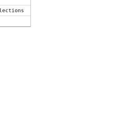
lections
äden
Entwickler-Tools
vices mit generativer KI
AWS Bibliothek mit Codebeispielen
inien
AWS-CLI
s auf GitHub
AWS Builder Center
AWS-Entwickler-Tools Blog