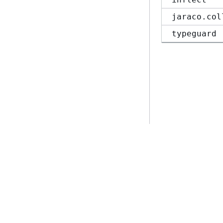
jaraco.col
typeguard
Erste Schritte
Serviceleitf
AWS Praktische Tutorials
Auswahl eines Ser
AWS-Lösungsportfolio
AWS-Servicerichtl
AWS-Entscheidungsleitfäden
AWS-CLI-Tutorial