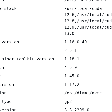
da
/usr/local/cuda-12.
a_stack
/usr/local/cuda-
12.6,/usr/local/cud
12.8,/usr/local/cud
12.9,/usr/local/cud
13.0
_version
1.16.0.49
2.5.1
tainer_toolkit_version
1.18.1
on
4.5.0
n
1.45.0
ersion
1.17.2
ion
/opt/dlami/nvme
_type
gp3
version
3.3.2299.0