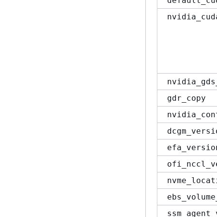
default_cu
nvidia_cud
nvidia_gds
gdr_copy
nvidia_con
dcgm_versi
efa_versio
ofi_nccl_v
nvme_locat
ebs_volume
ssm_agent_