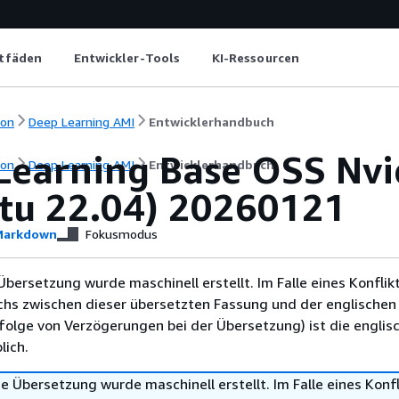
itfäden
Entwickler-Tools
KI-Ressourcen
ion
Deep Learning AMI
Entwicklerhandbuch
Learning Base OSS Nvi
ion
Deep Learning AMI
Entwicklerhandbuch
tu 22.04) 20260121
arkdown
Fokusmodus
Übersetzung wurde maschinell erstellt. Im Falle eines Konflik
chs zwischen dieser übersetzten Fassung und der englischen
infolge von Verzögerungen bei der Übersetzung) ist die englis
ich.
e Übersetzung wurde maschinell erstellt. Im Falle eines Konfl