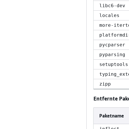
libc6-dev
locales
more-itert
platformdi
pycparser
pyparsing
setuptools
typing_ext
zipp
Entfernte Pak
Paketname
inflect