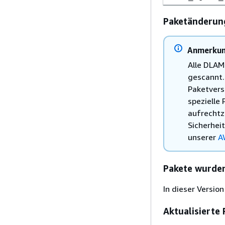
Paketänderung
Anmerku
Alle DLAM
gescannt. 
Paketvers
spezielle
aufrechtz
Sicherhei
unserer
A
Pakete wurde
In dieser Versio
Aktualisierte