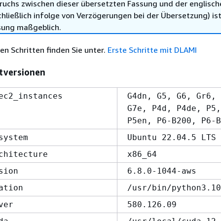
ruchs zwischen dieser übersetzten Fassung und der englisch
hließlich infolge von Verzögerungen bei der Übersetzung) ist
sung maßgeblich.
ten Schritten finden Sie unter.
Erste Schritte mit DLAMI
tversionen
ec2_instances
G4dn, G5, G6, Gr6, 
G7e, P4d, P4de, P5,
P5en, P6-B200, P6-B
system
Ubuntu 22.04.5 LTS
chitecture
x86_64
sion
6.8.0-1044-aws
ation
/usr/bin/python3.10
ver
580.126.09