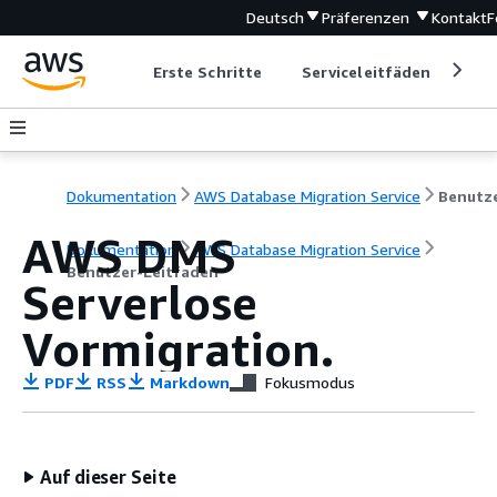
Deutsch
Präferenzen
Kontakt
F
Erste Schritte
Serviceleitfäden
Ent
Dokumentation
AWS Database Migration Service
AWS DMS
Dokumentation
AWS Database Migration Service
Benutzer-Leitfaden
Serverlose
Vormigration.
PDF
RSS
Markdown
Fokusmodus
Auf dieser Seite