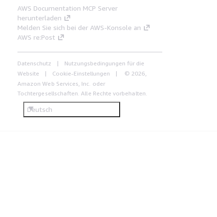
AWS Documentation MCP Server
herunterladen
Melden Sie sich bei der AWS-Konsole an
AWS re:Post
Datenschutz
Nutzungsbedingungen für die
Website
Cookie-Einstellungen
© 2026,
Amazon Web Services, Inc. oder
Tochtergesellschaften. Alle Rechte vorbehalten.
Deutsch