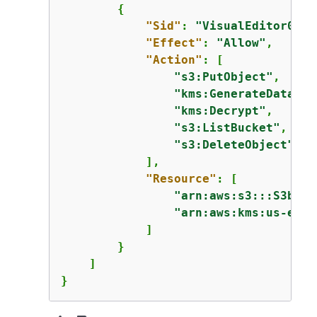
{
"Sid"
: 
"VisualEditor0"
,

"Effect"
: 
"Allow"
,

"Action"
: [

"s3:PutObject"
,

"kms:GenerateDataKey
"kms:Decrypt"
,

"s3:ListBucket"
,

"s3:DeleteObject"
            ],

"Resource"
: [

"arn:aws:s3:::S3buck
"arn:aws:kms:us-east
            ]

        }

    ]

}