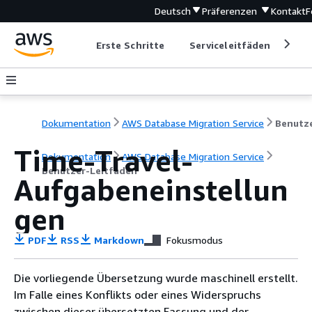
Deutsch
Präferenzen
Kontakt
F
Erste Schritte
Serviceleitfäden
Ent
Dokumentation
AWS Database Migration Service
Time-Travel-
Dokumentation
AWS Database Migration Service
Benutzer-Leitfaden
Aufgabeneinstellun
gen
PDF
RSS
Markdown
Fokusmodus
Die vorliegende Übersetzung wurde maschinell erstellt.
Im Falle eines Konflikts oder eines Widerspruchs
zwischen dieser übersetzten Fassung und der