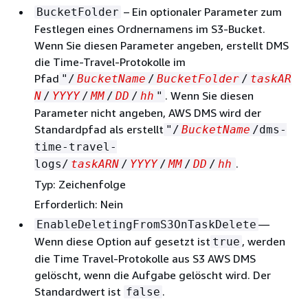
– Ein optionaler Parameter zum
BucketFolder
Festlegen eines Ordnernamens im S3-Bucket.
Wenn Sie diesen Parameter angeben, erstellt DMS
die Time-Travel-Protokolle im
Pfad
"/
BucketName
/
BucketFolder
/
taskAR
. Wenn Sie diesen
N
/
YYYY
/
MM
/
DD
/
hh
"
Parameter nicht angeben, AWS DMS wird der
Standardpfad als erstellt
"/
BucketName
/dms-
time-travel-
.
logs/
taskARN
/
YYYY
/
MM
/
DD
/
hh
Typ: Zeichenfolge
Erforderlich: Nein
—
EnableDeletingFromS3OnTaskDelete
Wenn diese Option auf gesetzt ist
, werden
true
die Time Travel-Protokolle aus S3 AWS DMS
gelöscht, wenn die Aufgabe gelöscht wird. Der
Standardwert ist
.
false