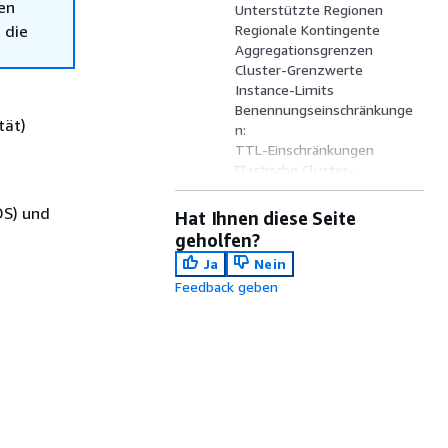
en
Unterstützte Regionen
 die
Regionale Kontingente
Aggregationsgrenzen
Cluster-Grenzwerte
Instance-Limits
Benennungseinschränkunge
tät)
n:
TTL-Einschränkungen
Elastische Cluster-
Grenzwerte
Limits für elastische
DS) und
Hat Ihnen diese Seite
Cluster-Shards
geholfen?
CPU-, Speicher-,
Ja
Nein
Verbindungs- und
Feedback geben
Cursorlimits für Elastic
Cluster pro Shard