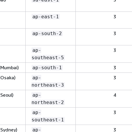
3
ap-east-1
3
ap-south-2
3
ap-
southeast-5
 (Mumbai)
3
ap-south-1
 (Osaka)
3
ap-
northeast-3
(Seoul)
4
ap-
northeast-2
3
ap-
southeast-1
 (Sydney)
3
ap-