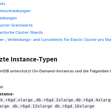
its
inschränkungen:
ränkungen
Cluster-Grenzwerte
lastische Cluster-Shards
er-, Verbindungs- und Cursorlimits für Elastic Cluster pro Sh
zte Instance-Typen
tDB unterstützt On-Demand-Instances und die folgenden I
d:
stance-
,,
,
db.r6gd.xlarge
db.r6gd.2xlarge
db.r6gd.4xlarg
.
arge
db.r6gd.12xlarge
db.r6gd.16xlarge