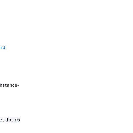
ard
nstance-
,
e
db.r6