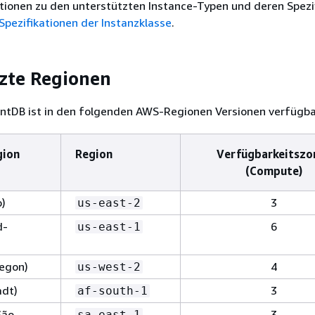
tionen zu den unterstützten Instance-Typen und deren Spezi
Spezifikationen der Instanzklasse
.
zte Regionen
DB ist in den folgenden AWS-Regionen Versionen verfügba
gion
Region
Verfügbarkeitszo
(Compute)
o)
3
us-east-2
d-
6
us-east-1
egon)
4
us-west-2
adt)
3
af-south-1
São
3
sa-east-1