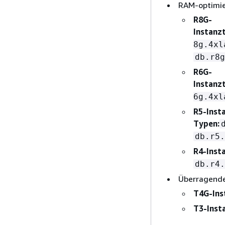
RAM-optimie
R8G-
Instanz
8g.4xl
db.r8g
R6G-
Instanz
6g.4xl
R5-Inst
Typen:
db.r5.
R4-Inst
db.r4.
Überragende
T4G-Ins
T3-Inst