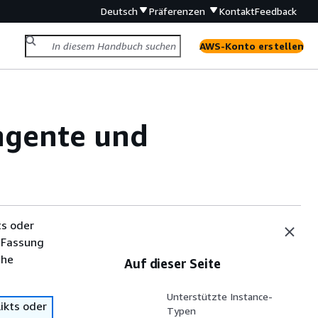
Deutsch
Präferenzen
Kontakt
Feedback
AWS-Konto erstellen
gente und
ts oder
 Fassung
che
Auf dieser Seite
Unterstützte Instance-
ikts oder
Typen