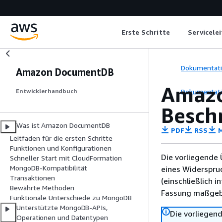
Erste Schritte
Servicele
Dokumentat
Amazon DocumentDB
Amazo
Dokumentat
Entwicklerhandbuch
Besch
Was ist Amazon DocumentDB
PDF
RSS
M
Leitfaden für die ersten Schritte
Funktionen und Konfigurationen
Die vorliegende 
Schneller Start mit CloudFormation
MongoDB-Kompatibilität
eines Widerspru
Transaktionen
(einschließlich 
Bewährte Methoden
Fassung maßgebl
Funktionale Unterschiede zu MongoDB
Unterstützte MongoDB-APIs,
Die vorliegend
Operationen und Datentypen