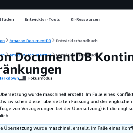
itfäden
Entwickler-Tools
KI-Ressourcen
ion
Amazon DocumentDB
Entwicklerhandbuch
n DocumentDB Kontin
ion
Amazon DocumentDB
Entwicklerhandbuch
ränkungen
arkdown
Fokusmodus
Übersetzung wurde maschinell erstellt. Im Falle eines Konflik
chs zwischen dieser übersetzten Fassung und der englischen
infolge von Verzögerungen bei der Übersetzung) ist die englis
ich.
e Übersetzung wurde maschinell erstellt. Im Falle eines Konfl