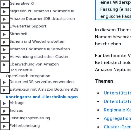
eines Widersp
Generative KI
Fassung (einsc
Migration zu Amazon DocumentDB
englische Fas
Amazon DocumentDB aktualisieren
Erweiterter Support
In diesem Thema
Sicherheit
Namensbeschrän
Sichern und Wiederherstellen
beschrieben.
Amazon DocumentDB verwalten
Für bestimmte 
Verwendung elastischer Cluster
Betriebstechnol
Überwachung von Amazon
Amazon Neptune
DocumentDB
OpenSearch Integration
Themen
DocumentDB serverlos verwenden
Entwickeln mit Amazon DocumentDB
Unterstützt
Kontingente und -Einschränkungen
Unterstützt
Abfrage
Regionale K
Indizes
Aggregatio
Leistungsoptimierung
Fehlerbehebung
Cluster-Gre