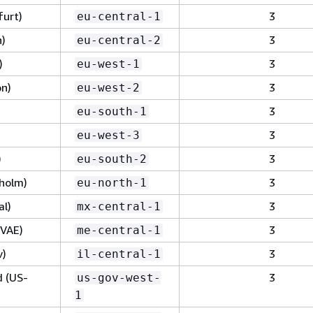
furt)
3
eu-central-1
h)
3
eu-central-2
)
3
eu-west-1
on)
3
eu-west-2
)
3
eu-south-1
3
eu-west-3
)
3
eu-south-2
holm)
3
eu-north-1
al)
3
mx-central-1
(VAE)
3
me-central-1
v)
3
il-central-1
 (US-
3
us-gov-west-
1