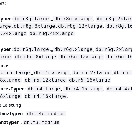
rt:
typen:
,,,
,,
db.r8g.large
db.r8g.xlarge
db.r8g.2xlar
,
,
.
arge
db.r8g.8xlarge
db.r8g.12xlarge
db.r8g.1
.24xlarge
db.r8g.48xlarge
typen:
,,,
,
db.r6g.large
db.r6g.xlarge
db.r6g.2xlar
.
arge
db.r6g.8xlarge
db.r6g.12xlarge
db.r6g.1
ance-
,,
,
,
db.r5.large
db.r5.xlarge
db.r5.2xlarge
db.r5.
.
8xlarge
db.r5.12xlarge
db.r5.16xlarge
ance-Typen:
,
,
db.r4.large
db.r4.2xlarge
db.r4.4x
,
.
8xlarge
db.r4.16xlarge
 Leistung:
tanztypen
:.
db.t4g.medium
anztypen
:.
db.t3.medium