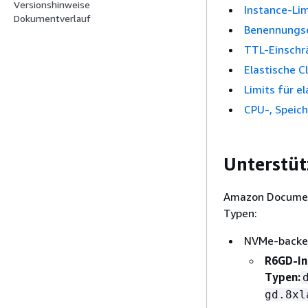
Versionshinweise
Instance-Lim
Dokumentverlauf
Benennungse
TTL-Einsch
Elastische 
Limits für e
CPU-, Speich
Unterstüt
Amazon Documen
Typen:
NVMe-backe
R6GD-In
Typen:
gd.8xl