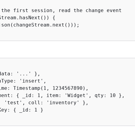
 the first session, read the change event

Stream.hasNext()) 
{
json(changeStream.next()));

data: '...' },

Type: 'insert',

ime: Timestamp(1, 1234567890),

ment: 
{
 _id: 1, item: 'Widget', qty: 10 },

: 'test', coll: 'inventory' },

Key: 
{
 _id: 1 }
