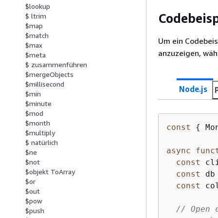
$lookup
Codebeisp
$ ltrim
$map
$match
Um ein Codebeis
$max
anzuzeigen, wähl
$meta
$ zusammenführen
$mergeObjects
$millisecond
Node.js
$min
$minute
$mod
$month
const
{
 Mo
$multiply
$ natürlich
async
func
$ne
const
 cl
$not
$objekt ToArray
const
 db
$or
const
 co
$out
$pow
// Open 
$push