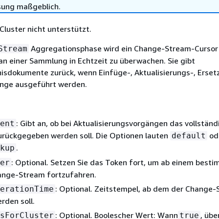
sung maßgeblich.
Cluster nicht unterstützt.
Aggregationsphase wird ein Change-Stream-Cursor 
Stream
n einer Sammlung in Echtzeit zu überwachen. Sie gibt
isdokumente zurück, wenn Einfüge-, Aktualisierungs-, Erset
nge ausgeführt werden.
: Gibt an, ob bei Aktualisierungsvorgängen das vollständ
ent
rückgegeben werden soll. Die Optionen lauten
od
default
.
kup
: Optional. Setzen Sie das Token fort, um ab einem best
er
ange-Stream fortzufahren.
: Optional. Zeitstempel, ab dem der Change
erationTime
rden soll.
: Optional. Boolescher Wert: Wann
, üb
sForCluster
true