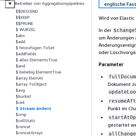
Betreiber von Aggregationspipelines
englische Fas
$$DESCEND
$$KEEP
Wird von Elastic 
$$PRUNE
$ WURZEL
In der
$change
$abs
um Änderungen a
$add
Änderungsereign
$ hinzufügen ToSet
oder Löschvorgä
$addFields
$ alles ElementsTrue
Parameter
$and
$ beliebig ElementTrue
fullDocum
$array ElemAt
Dokument zu
$array ToObject
$avg
updateLoo
$bucket
resumeAft
$ceil
Punkt im Ch
$ Stream ändern
$cmp
startAtOp
$collStats
gestartet we
$concat
$concatArrays
allChange