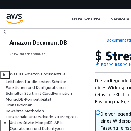
Erste Schritte
Servicele
Dokumentat
Amazon DocumentDB
$ Str
Dokumentat
Entwicklerhandbuch
PDF
RSS
M
Was ist Amazon DocumentDB
Die vorliegende 
Leitfaden für die ersten Schritte
eines Widerspru
Funktionen und Konfigurationen
Schneller Start mit CloudFormation
(einschließlich 
MongoDB-Kompatibilität
Fassung maßgebl
Transaktionen
Bewährte Methoden
Die vorliegend
Funktionale Unterschiede zu MongoDB
eines Widersp
Unterstützte MongoDB-APIs,
Fassung (einsc
Operationen und Datentypen