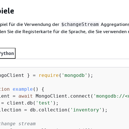
iele
piel für die Verwendung der
Aggregation
$changeStream
en Sie die Registerkarte für die Sprache, die Sie verwenden
Python
ngoClient } = 
require
(
'mongodb'
);

tion
example
(
) 
{
ient = 
await
 MongoClient.connect(
'mongodb://<
 = client.db(
'test'
);

llection = db.collection(
'inventory'
);

change stream