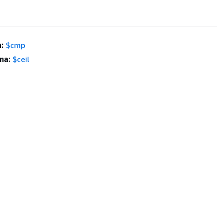
:
$cmp
ma:
$ceil