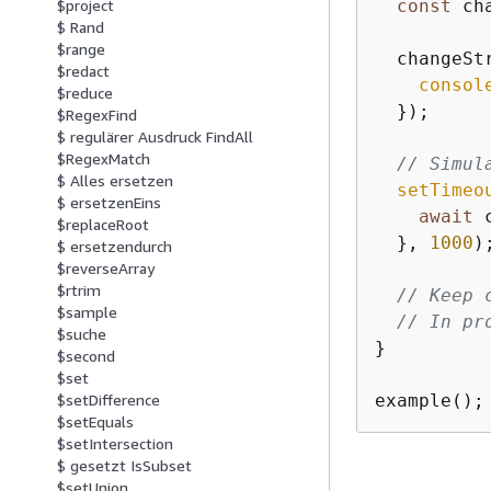
const
 ch
$project
$ Rand
$range
  changeSt
$redact
consol
$reduce
  });

$RegexFind
$ regulärer Ausdruck FindAll
$RegexMatch
// Simul
$ Alles ersetzen
setTimeo
$ ersetzenEins
await
 
$replaceRoot
  }, 
1000
);
$ ersetzendurch
$reverseArray
$rtrim
// Keep 
$sample
// In pr
$suche
}

$second
$set
example();
$setDifference
$setEquals
$setIntersection
$ gesetzt IsSubset
$setUnion