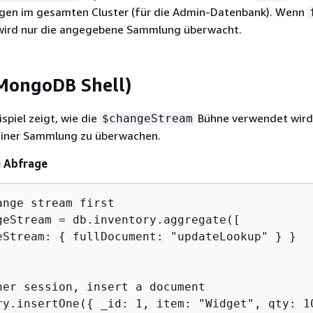
ngen im gesamten Cluster (für die Admin-Datenbank). Wenn
 wird nur die angegebene Sammlung überwacht.
(MongoDB Shell)
spiel zeigt, wie die
Bühne verwendet wird
$changeStream
einer Sammlung zu überwachen.
e Abfrage
ange stream first

geStream = db.inventory.aggregate([

eStream: 
{
 fullDocument: "updateLookup" } }

her session, insert a document

ry.insertOne(
{
 _id: 1, item: "Widget", qty: 10