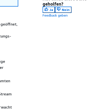
geholfen?
Ja
Nein
Feedback geben
geöffnet,
zungs-
ige
er
immten
-Stream
erwacht