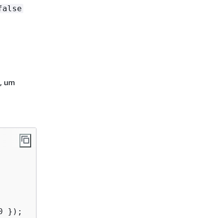
false
, um
 });
