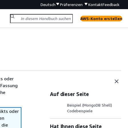
Deutsch
Präferenzen
Kontakt
Feedback
AWS-Konto erstellen
ts oder
 Fassung
che
Auf dieser Seite
Beispiel (MongoDB Shell)
ikts oder
Codebeispiele
en
 die
Hat Ihnen diese Seite