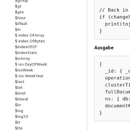
$group
$gt
// Back in
$gte
if (change
$hour
$ifNull
  print(to
$in
}
$ index OfArray
$ index OfBytes
$indexOfCP
Ausgabe
$indexStats
$isArray
{
$ iso DayOfWeek
$isoWeek
  _id: 
{
 _
$ iso WeekYear
  operation
$last
  clusterT
$let
  fullDocu
$limit
  ns: 
{
 db
$literal
$ln
  document
$log
}
$log10
$lt
$lte