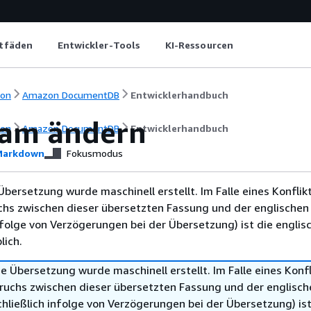
itfäden
Entwickler-Tools
KI-Ressourcen
ion
Amazon DocumentDB
Entwicklerhandbuch
eam ändern
ion
Amazon DocumentDB
Entwicklerhandbuch
arkdown
Fokusmodus
Übersetzung wurde maschinell erstellt. Im Falle eines Konflik
chs zwischen dieser übersetzten Fassung und der englischen
infolge von Verzögerungen bei der Übersetzung) ist die englis
ich.
e Übersetzung wurde maschinell erstellt. Im Falle eines Konfl
ruchs zwischen dieser übersetzten Fassung und der englisch
hließlich infolge von Verzögerungen bei der Übersetzung) ist