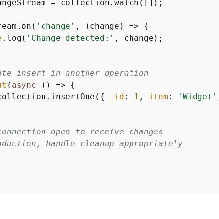
angeStream = collection.watch([]);

ream.on(
'change'
, 
(
change
) =>
{
e
.log(
'Change detected:'
, change);

ate insert in another operation
ut
(
async
 () => 
{
collection.insertOne(
{
_id
: 
1
, 
item
: 
'Widget'


connection open to receive changes
oduction, handle cleanup appropriately