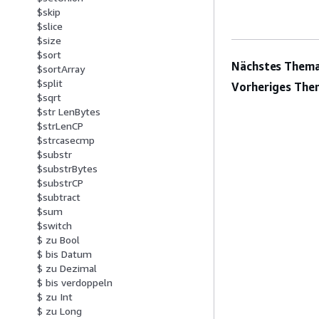
$skip
$slice
$size
$sort
Nächstes Thema
$sortArray
$split
Vorheriges The
$sqrt
$str LenBytes
$strLenCP
$strcasecmp
$substr
$substrBytes
$substrCP
$subtract
$sum
$switch
$ zu Bool
$ bis Datum
$ zu Dezimal
$ bis verdoppeln
$ zu Int
$ zu Long