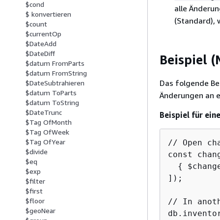
$cond
alle Änderu
$ konvertieren
(Standard),
$count
$currentOp
$DateAdd
$DateDiff
Beispiel 
$datum FromParts
$datum FromString
Das folgende Bei
$DateSubtrahieren
$datum ToParts
Änderungen an 
$datum ToString
$DateTrunc
Beispiel für ein
$Tag OfMonth
$Tag OfWeek
$Tag OfYear
// Open ch
$divide
const chan
$eq
{
 $chang
$exp
]);

$filter
$first
$floor
// In anot
$geoNear
db.invento