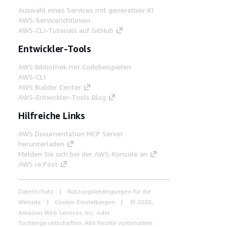
Auswahl eines Services mit generativer KI
AWS-Servicerichtlinien
AWS-CLI-Tutorials auf GitHub
Entwickler-Tools
AWS Bibliothek mit Codebeispielen
AWS-CLI
AWS Builder Center
AWS-Entwickler-Tools Blog
Hilfreiche Links
AWS Documentation MCP Server
herunterladen
Melden Sie sich bei der AWS-Konsole an
AWS re:Post
Datenschutz
Nutzungsbedingungen für die
Website
Cookie-Einstellungen
© 2026,
Amazon Web Services, Inc. oder
Tochtergesellschaften. Alle Rechte vorbehalten.