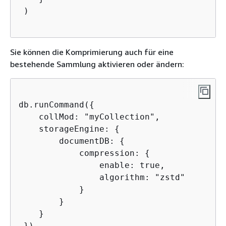
 )

Sie können die Komprimierung auch für eine
bestehende Sammlung aktivieren oder ändern:
db.runCommand(
{
    collMod: "myCollection", 

    storageEngine: 
{
        documentDB: 
{
            compression: 
{
                enable: true,

                algorithm: "zstd"

            } 

        }

    }

 })
