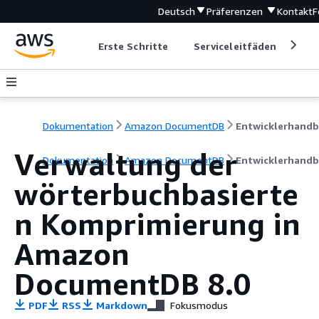
Deutsch
Präferenzen
Kontakt
F
Erste Schritte
Serviceleitfäden
Ent
Dokumentation
Amazon DocumentDB
Verwaltung der
Dokumentation
Amazon DocumentDB
Entwicklerhand
wörterbuchbasierte
n Komprimierung in
Amazon
DocumentDB 8.0
PDF
RSS
Markdown
Fokusmodus