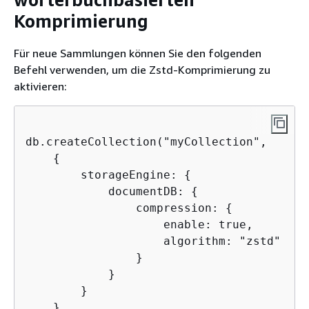
Komprimierung
Für neue Sammlungen können Sie den folgenden
Befehl verwenden, um die Zstd-Komprimierung zu
aktivieren:
db.createCollection("myCollection", 

{
        storageEngine: 
{
            documentDB: 
{
                compression: 
{
                    enable: true,

                    algorithm: "zstd"

                } 

            }

        }

    }
