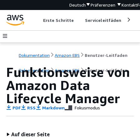
Deutsch
Präferenzen
Kontakt
F
Erste Schritte
Serviceleitfäden
Ent
Dokumentation
Amazon EBS
Benutzer-Leitfaden
Funktionsweise von
Dokumentation
Amazon EBS
Benutzer-Leitfaden
Amazon Data
Lifecycle Manager
PDF
RSS
Markdown
Fokusmodus
Auf dieser Seite