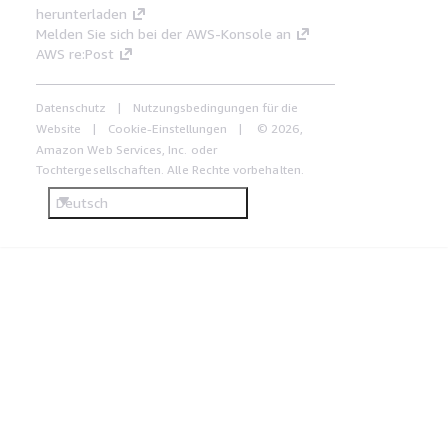
herunterladen
Melden Sie sich bei der AWS-Konsole an
AWS re:Post
Datenschutz
Nutzungsbedingungen für die
Website
Cookie-Einstellungen
© 2026,
Amazon Web Services, Inc. oder
Tochtergesellschaften. Alle Rechte vorbehalten.
Deutsch