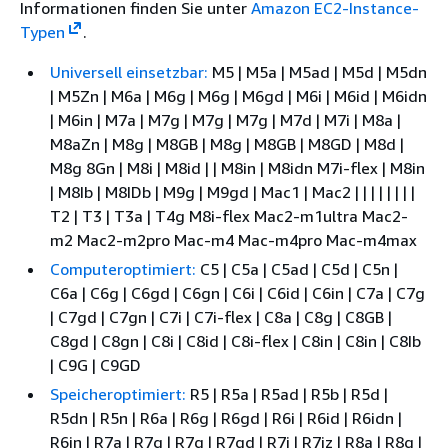
Informationen finden Sie unter
Amazon EC2-Instance-
Typen
.
Universell einsetzbar:
M5 | M5a | M5ad | M5d | M5dn
| M5Zn | M6a | M6g | M6g | M6gd | M6i | M6id | M6idn
| M6in | M7a | M7g | M7g | M7g | M7d | M7i | M8a |
M8aZn | M8g | M8GB | M8g | M8GB | M8GD | M8d |
M8g 8Gn | M8i | M8id | | M8in | M8idn M7i-flex | M8in
| M8Ib | M8IDb | M9g | M9gd | Mac1 | Mac2 | | | | | | | |
T2 | T3 | T3a | T4g M8i-flex Mac2-m1ultra Mac2-
m2 Mac2-m2pro Mac-m4 Mac-m4pro Mac-m4max
Computeroptimiert:
C5 | C5a | C5ad | C5d | C5n |
C6a | C6g | C6gd | C6gn | C6i | C6id | C6in | C7a | C7g
| C7gd | C7gn | C7i | C7i-flex | C8a | C8g | C8GB |
C8gd | C8gn | C8i | C8id | C8i-flex | C8in | C8in | C8Ib
| C9G | C9GD
Speicheroptimiert:
R5 | R5a | R5ad | R5b | R5d |
R5dn | R5n | R6a | R6g | R6gd | R6i | R6id | R6idn |
R6in | R7a | R7g | R7g | R7gd | R7i | R7iz | R8a | R8g |