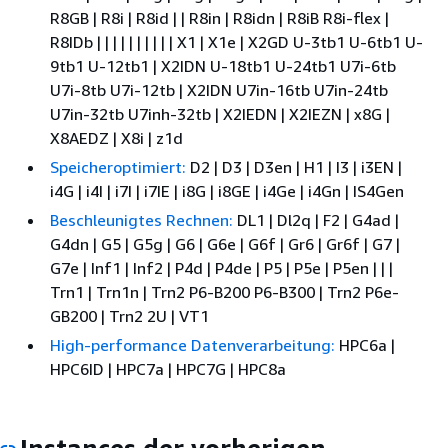
R8GB | R8i | R8id | | R8in | R8idn | R8iB R8i-flex |
R8IDb | | | | | | | | | | X1 | X1e | X2GD U-3tb1 U-6tb1 U-
9tb1 U-12tb1 | X2IDN U-18tb1 U-24tb1 U7i-6tb
U7i-8tb U7i-12tb | X2IDN U7in-16tb U7in-24tb
U7in-32tb U7inh-32tb | X2IEDN | X2IEZN | x8G |
X8AEDZ | X8i | z1d
Speicheroptimiert:
D2 | D3 | D3en | H1 | I3 | i3EN |
i4G | i4I | i7I | i7IE | i8G | i8GE | i4Ge | i4Gn | IS4Gen
Beschleunigtes Rechnen:
DL1 | Dl2q | F2 | G4ad |
G4dn | G5 | G5g | G6 | G6e | G6f | Gr6 | Gr6f | G7 |
G7e | Inf1 | Inf2 | P4d | P4de | P5 | P5e | P5en | | |
Trn1 | Trn1n | Trn2 P6-B200 P6-B300 | Trn2 P6e-
GB200 | Trn2 2U | VT1
High-performance Datenverarbeitung:
HPC6a |
HPC6ID | HPC7a | HPC7G | HPC8a