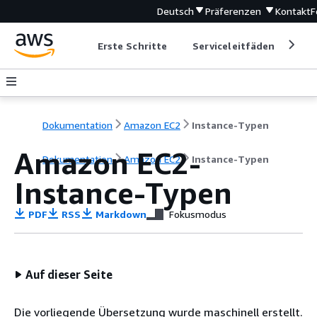
Deutsch
Präferenzen
Kontakt
F
Erste Schritte
Serviceleitfäden
Ent
Dokumentation
Amazon EC2
Instance-Typen
Amazon EC2-
Dokumentation
Amazon EC2
Instance-Typen
Instance-Typen
PDF
RSS
Markdown
Fokusmodus
Auf dieser Seite
Die vorliegende Übersetzung wurde maschinell erstellt.