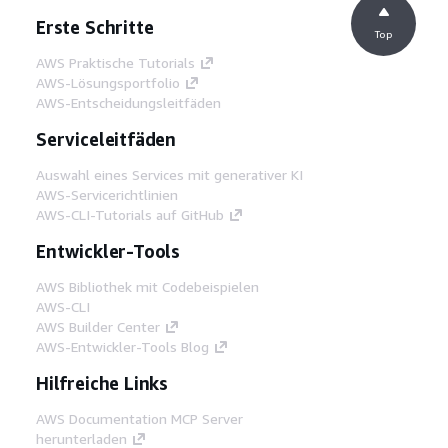
Erste Schritte
Top
AWS Praktische Tutorials
AWS-Lösungsportfolio
AWS-Entscheidungsleitfäden
Serviceleitfäden
Auswahl eines Services mit generativer KI
AWS-Servicerichtlinien
AWS-CLI-Tutorials auf GitHub
Entwickler-Tools
AWS Bibliothek mit Codebeispielen
AWS-CLI
AWS Builder Center
AWS-Entwickler-Tools Blog
Hilfreiche Links
AWS Documentation MCP Server
herunterladen