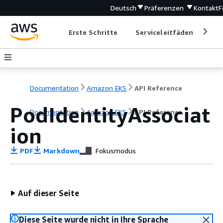
Deutsch
Präferenzen
Kontakt
F
Erste Schritte
Serviceleitfäden
Ent
Documentation
Amazon EKS
API Reference
PodIdentityAssociat
Documentation
Amazon EKS
API Reference
ion
PDF
Markdown
Fokusmodus
Auf dieser Seite
Diese Seite wurde nicht in Ihre Sprache