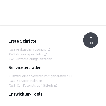
Erste Schritte
Top
AWS Praktische Tutorials
AWS-Lösungsportfolio
AWS-Entscheidungsleitfäden
Serviceleitfäden
Auswahl eines Services mit generativer KI
AWS-Servicerichtlinien
AWS-CLI-Tutorials auf GitHub
Entwickler-Tools
AWS Bibliothek mit Codebeispielen