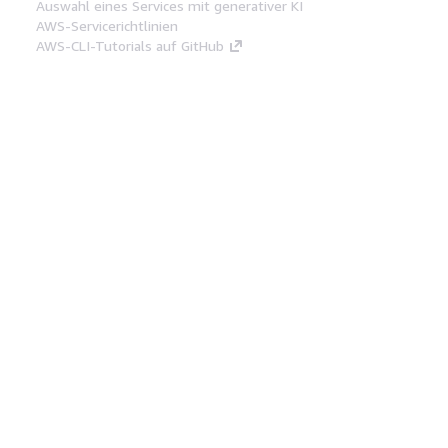
Auswahl eines Services mit generativer KI
AWS-Servicerichtlinien
AWS-CLI-Tutorials auf GitHub
Entwickler-Tools
AWS Bibliothek mit Codebeispielen
AWS-CLI
AWS Builder Center
AWS-Entwickler-Tools Blog
Hilfreiche Links
AWS Documentation MCP Server
herunterladen
Melden Sie sich bei der AWS-Konsole an
AWS re:Post
Datenschutz
Nutzungsbedingungen für die
Website
Cookie-Einstellungen
© 2026,
Amazon Web Services, Inc. oder
Tochtergesellschaften. Alle Rechte vorbehalten.