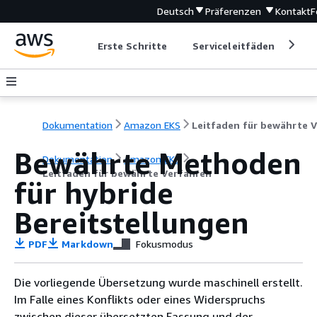
Deutsch
Präferenzen
Kontakt
F
Erste Schritte
Serviceleitfäden
Ent
Dokumentation
Amazon EKS
Bewährte Methoden
Dokumentation
Amazon EKS
Leitfaden für bewährte Verfahren
für hybride
Bereitstellungen
PDF
Markdown
Fokusmodus
Die vorliegende Übersetzung wurde maschinell erstellt.
Im Falle eines Konflikts oder eines Widerspruchs
zwischen dieser übersetzten Fassung und der