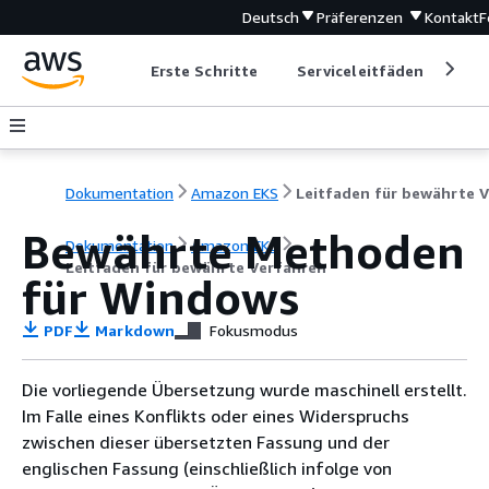
Deutsch
Präferenzen
Kontakt
F
Erste Schritte
Serviceleitfäden
Ent
Dokumentation
Amazon EKS
Bewährte Methoden
Dokumentation
Amazon EKS
Leitfaden für bewährte Verfahren
für Windows
PDF
Markdown
Fokusmodus
Die vorliegende Übersetzung wurde maschinell erstellt.
Im Falle eines Konflikts oder eines Widerspruchs
zwischen dieser übersetzten Fassung und der
englischen Fassung (einschließlich infolge von