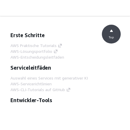
Erste Schritte
Top
AWS Praktische Tutorials
AWS-Lösungsportfolio
AWS-Entscheidungsleitfäden
Serviceleitfäden
Auswahl eines Services mit generativer KI
AWS-Servicerichtlinien
AWS-CLI-Tutorials auf GitHub
Entwickler-Tools
AWS Bibliothek mit Codebeispielen
AWS-CLI
AWS Builder Center
AWS-Entwickler-Tools Blog