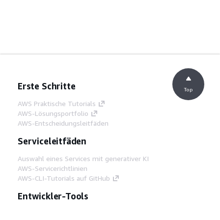
Erste Schritte
Top
AWS Praktische Tutorials
AWS-Lösungsportfolio
AWS-Entscheidungsleitfäden
Serviceleitfäden
Auswahl eines Services mit generativer KI
AWS-Servicerichtlinien
AWS-CLI-Tutorials auf GitHub
Entwickler-Tools
AWS Bibliothek mit Codebeispielen