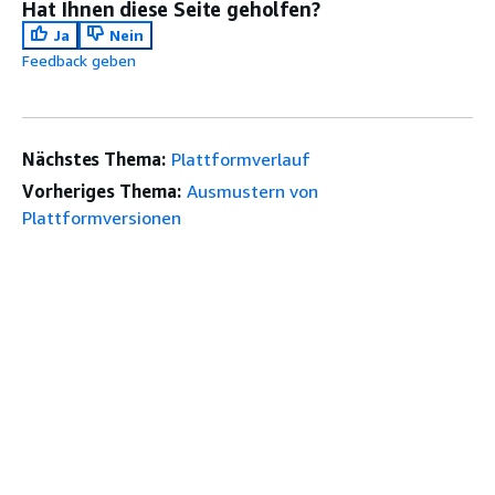
Hat Ihnen diese Seite geholfen?
Ja
Nein
Feedback geben
Nächstes Thema:
Plattformverlauf
Vorheriges Thema:
Ausmustern von
Plattformversionen