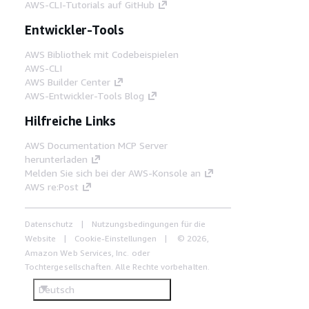
AWS-CLI-Tutorials auf GitHub
Entwickler-Tools
AWS Bibliothek mit Codebeispielen
AWS-CLI
AWS Builder Center
AWS-Entwickler-Tools Blog
Hilfreiche Links
AWS Documentation MCP Server
herunterladen
Melden Sie sich bei der AWS-Konsole an
AWS re:Post
Datenschutz
Nutzungsbedingungen für die
Website
Cookie-Einstellungen
© 2026,
Amazon Web Services, Inc. oder
Tochtergesellschaften. Alle Rechte vorbehalten.
Deutsch