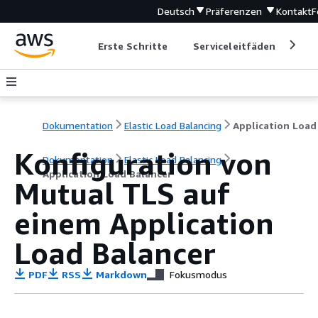
Deutsch
Präferenzen
Kontakt
F
Erste Schritte
Serviceleitfäden
Ent
Dokumentation
Elastic Load Balancing
Konfiguration von
Dokumentation
Elastic Load Balancing
Application Load Balancer
Mutual TLS auf
einem Application
Load Balancer
PDF
RSS
Markdown
Fokusmodus