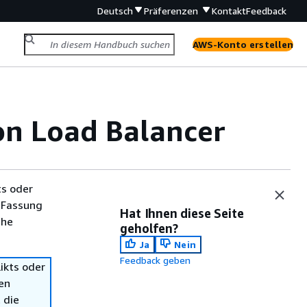
Deutsch
Präferenzen
Kontakt
Feedback
AWS-Konto erstellen
on Load Balancer
ts oder
 Fassung
Hat Ihnen diese Seite
che
geholfen?
Ja
Nein
Feedback geben
ikts oder
en
 die