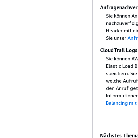
Anfragenachver
Sie können A
nachzuverfolge
Header mit ei
Sie unter
Anfr
CloudTrail Logs
Sie können AW
Elastic Load B
speichern. Si
welche Aufruf
den Anruf get
Informationen
Balancing mit
Nächstes Thema