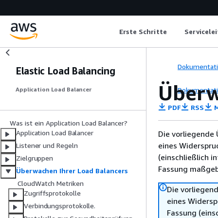
Erste Schritte
Servicele
Dokumentat
Elastic Load Balancing
Überw
Dokumentat
Application Load Balancer
PDF
RSS
M
Was ist ein Application Load Balancer?
Application Load Balancer
Die vorliegende 
eines Widerspru
Listener und Regeln
(einschließlich 
Zielgruppen
Fassung maßgebl
Überwachen Ihrer Load Balancers
CloudWatch Metriken
Die vorliegend
Zugriffsprotokolle
eines Widersp
Verbindungsprotokolle.
Fassung (einsc