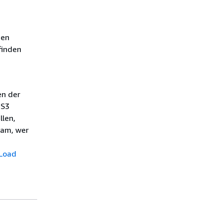
nen
finden
en der
 S3
llen,
kam, wer
 Load