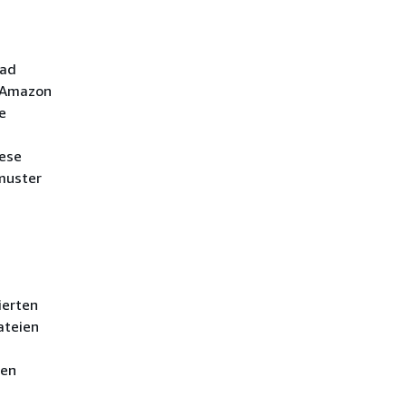
oad
n Amazon
e
iese
muster
ierten
ateien
nen