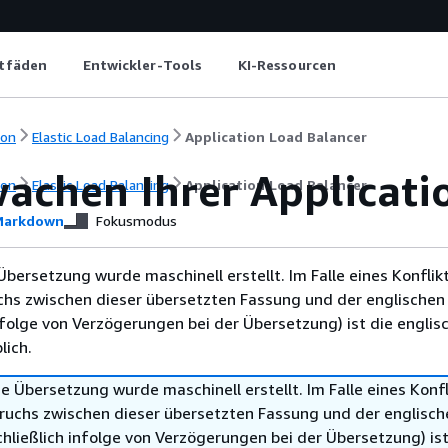
itfäden
Entwickler-Tools
KI-Ressourcen
ion
Elastic Load Balancing
Application Load Balancer
achen Ihrer Applicati
ion
Elastic Load Balancing
Application Load Balancer
arkdown
Fokusmodus
Übersetzung wurde maschinell erstellt. Im Falle eines Konflik
chs zwischen dieser übersetzten Fassung und der englischen
infolge von Verzögerungen bei der Übersetzung) ist die englis
ich.
e Übersetzung wurde maschinell erstellt. Im Falle eines Konfl
ruchs zwischen dieser übersetzten Fassung und der englisch
hließlich infolge von Verzögerungen bei der Übersetzung) ist