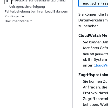
Protokolle zur Gesundheitsprüfung
englische Fas
Anfragenachverfolgung
Fehlerbehebung bei Ihren Load Balancern
Sie können die 
Kontingente
Datenverkehrsmu
Dokumentverlauf
zu beheben.
CloudWatch Met
Sie können Am
Ihre Load Bala
den so genann
ob Ihr System
unter
CloudWa
Zugriffsprotoko
Sie können Zu
Anfragen, die 
Protokolldate
Zugriffsproto
beheben. Weit