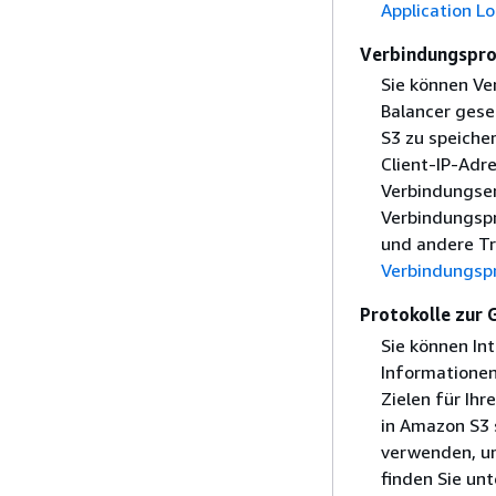
Application L
Verbindungspro
Sie können Ve
Balancer gese
S3 zu speiche
Client-IP-Adre
Verbindungser
Verbindungsp
und andere Tr
Verbindungspr
Protokolle zur
Sie können In
Informationen
Zielen für Ihr
in Amazon S3 
verwenden, um
finden Sie un