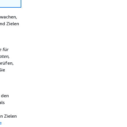
rwachen,
nd Zielen
 für
aten,
prüfen,
Sie
u den
als
n Zielen
e