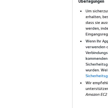
Überlegungen
Um sicherzus
erhalten, be
dass sie aus
werden, inde
Eingangsrege
Wenn Ihr App
verwenden di
Verbindungs
kommenden D
Sicherheitsg
wurden. Wei
Sicherheits
Wir empfehl
unterstützen
Amazon EC2 