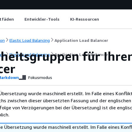
itfäden
Entwickler-Tools
KI-Ressourcen
ion
Elastic Load Balancing
Application Load Balancer
rheitsgruppen für Ihre
ion
Elastic Load Balancing
Application Load Balancer
cer
arkdown
Fokusmodus
Übersetzung wurde maschinell erstellt. Im Falle eines Konflik
chs zwischen dieser übersetzten Fassung und der englischen
infolge von Verzögerungen bei der Übersetzung) ist die englis
ich.
e Übersetzung wurde maschinell erstellt. Im Falle eines Konfl