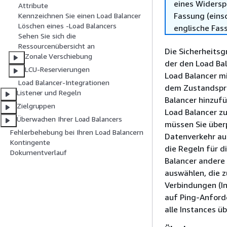
eines Widersp
Attribute
Fassung (einsc
Kennzeichnen Sie einen Load Balancer
Löschen eines -Load Balancers
englische Fas
Sehen Sie sich die
Ressourcenübersicht an
Die Sicherheitsg
Zonale Verschiebung
der den Load Bal
LCU-Reservierungen
Load Balancer mi
Load Balancer-Integrationen
dem Zustandsprü
Listener und Regeln
Balancer hinzuf
Zielgruppen
Load Balancer z
Überwachen Ihrer Load Balancers
müssen Sie überp
Fehlerbehebung bei Ihren Load Balancern
Datenverkehr auf
Kontingente
die Regeln für 
Dokumentverlauf
Balancer andere 
auswählen, die z
Verbindungen (In
auf Ping-Anford
alle Instances üb