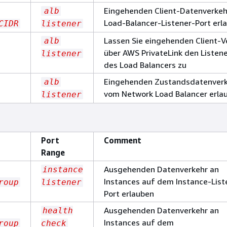
Eingehenden Client-Datenverke
alb
Load-Balancer-Listener-Port erl
CIDR
listener
Lassen Sie eingehenden Client-V
alb
über AWS PrivateLink den Listen
listener
des Load Balancers zu
Eingehenden Zustandsdatenver
alb
vom Network Load Balancer erla
listener
Port
Comment
Range
Ausgehenden Datenverkehr an
instance
Instances auf dem Instance-List
roup
listener
Port erlauben
Ausgehenden Datenverkehr an
health
Instances auf dem
roup
check