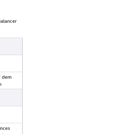
Balancer
f dem
n
ances