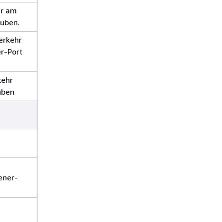
hr am
auben.
erkehr
er-Port
kehr
uben
ener-