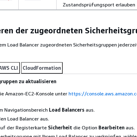
Zustandsprüfungsport erlauben
eren der zugeordneten Sicherheitsg
dem Load Balancer zugeordneten Sicherheitsgruppen jederzei
AWS CLI
CloudFormation
ruppen zu aktualisieren
die Amazon-EC2-Konsole unter
https://console.aws.amazon.
im Navigationsbereich
Load Balancers
aus.
en Load Balancer aus.
auf der Registerkarte
Sicherheit
die Option
Bearbeiten
aus.
erheitsgruppe mit Ihrem Load Balancer zu verknüpfen, wählen