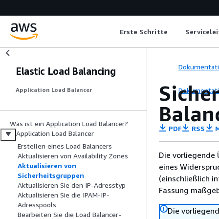
Erste Schritte
Servicele
Dokumentat
Elastic Load Balancing
Siche
Dokumentat
Application Load Balancer
Balan
Was ist ein Application Load Balancer?
PDF
RSS
M
Application Load Balancer
Erstellen eines Load Balancers
Die vorliegende 
Aktualisieren von Availability Zones
Aktualisieren von
eines Widerspru
Sicherheitsgruppen
(einschließlich 
Aktualisieren Sie den IP-Adresstyp
Fassung maßgebl
Aktualisieren Sie die IPAM-IP-
Adresspools
Die vorliegend
Bearbeiten Sie die Load Balancer-