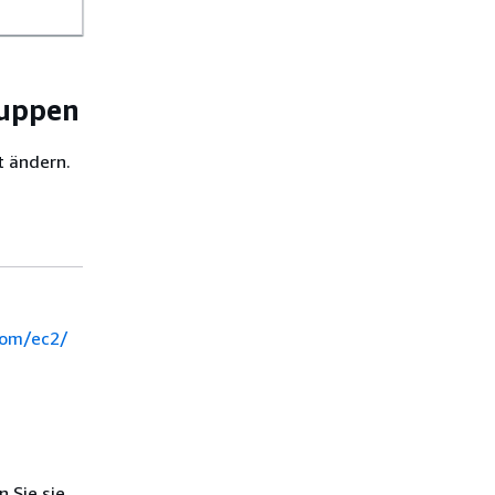
ruppen
t ändern.
com/ec2/
 Sie sie