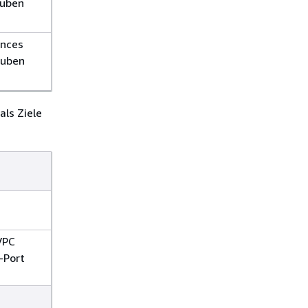
auben
ances
auben
als Ziele
VPC
-Port