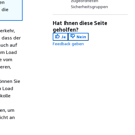
zugeordneten
en
Sicherheitsgruppen
 die
Hat Ihnen diese Seite
geholfen?
erkehr,
Ja
Nein
, dass der
Feedback geben
auch auf
um Load
ie vom
eren,
önnen Sie
m Load
kolle
nen, um
icht an