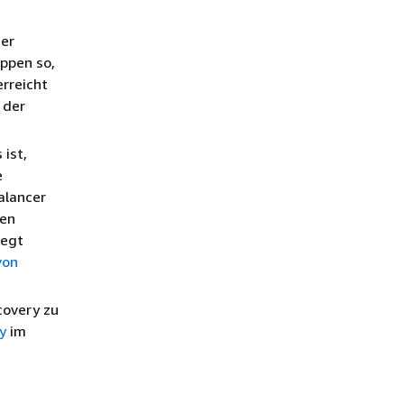
cer
uppen so,
erreicht
 der
 ist,
e
alancer
den
legt
von
covery zu
y
im