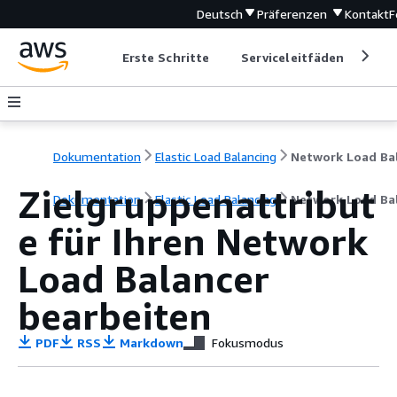
Deutsch
Präferenzen
Kontakt
F
Erste Schritte
Serviceleitfäden
Ent
Dokumentation
Elastic Load Balancing
Zielgruppenattribut
Dokumentation
Elastic Load Balancing
Network Load Ba
e für Ihren Network
Load Balancer
bearbeiten
PDF
RSS
Markdown
Fokusmodus