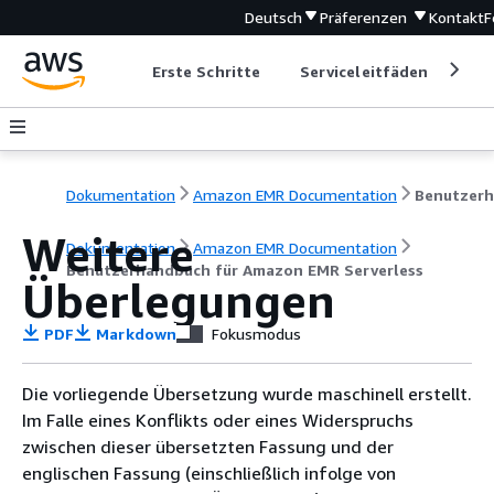
Deutsch
Präferenzen
Kontakt
F
Erste Schritte
Serviceleitfäden
Ent
Dokumentation
Amazon EMR Documentation
Weitere
Dokumentation
Amazon EMR Documentation
Benutzerhandbuch für Amazon EMR Serverless
Überlegungen
PDF
Markdown
Fokusmodus
Die vorliegende Übersetzung wurde maschinell erstellt.
Im Falle eines Konflikts oder eines Widerspruchs
zwischen dieser übersetzten Fassung und der
englischen Fassung (einschließlich infolge von