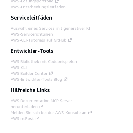
AWS-Lösungsportfolio
AWS-Entscheidungsleitfäden
Serviceleitfäden
Auswahl eines Services mit generativer KI
AWS-Servicerichtlinien
AWS-CLI-Tutorials auf GitHub
Entwickler-Tools
AWS Bibliothek mit Codebeispielen
AWS-CLI
AWS Builder Center
AWS-Entwickler-Tools Blog
Hilfreiche Links
AWS Documentation MCP Server
herunterladen
Melden Sie sich bei der AWS-Konsole an
AWS re:Post