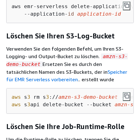
aws emr-serverless delete-application \

    --application-
id
application-
id
Löschen Sie Ihren S3-Log-Bucket
Verwenden Sie den folgenden Befehl, um Ihren S3-
Logging- und Output-Bucket zu löschen.
amzn-s3-
Ersetzen Sie es durch den
demo-bucket
tatsächlichen Namen des S3-Buckets, der in
Speicher
für EMR Serverless vorbereiten
.. erstellt wurde
aws
 s
3
 rm s
3
://
amzn-s
3
-demo-bucket
aws
 s
3
api delete-bucket --bucket 
amzn-s
3
-
Löschen Sie Ihre Job-Runtime-Rolle
Um die Runtime-Rolle zu löschen, trennen Sie die