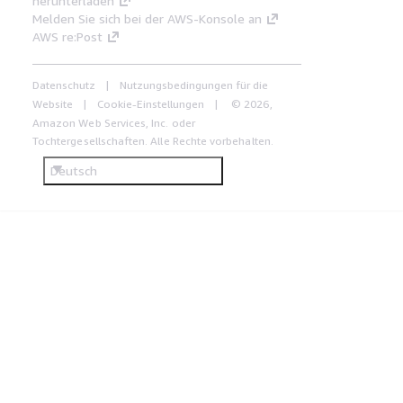
herunterladen
Melden Sie sich bei der AWS-Konsole an
AWS re:Post
Datenschutz
Nutzungsbedingungen für die
Website
Cookie-Einstellungen
© 2026,
Amazon Web Services, Inc. oder
Tochtergesellschaften. Alle Rechte vorbehalten.
Deutsch