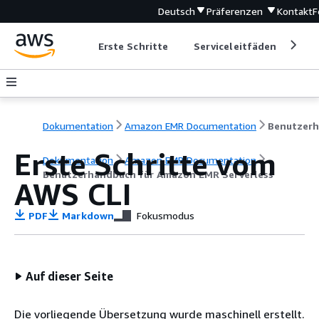
Deutsch
Präferenzen
Kontakt
F
Erste Schritte
Serviceleitfäden
Ent
Dokumentation
Amazon EMR Documentation
Erste Schritte vom
Dokumentation
Amazon EMR Documentation
Benutzerhandbuch für Amazon EMR Serverless
AWS CLI
PDF
Markdown
Fokusmodus
Auf dieser Seite
Die vorliegende Übersetzung wurde maschinell erstellt.