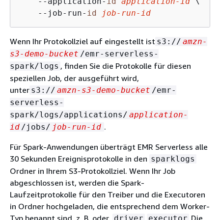
    --application-
id
application-
id
 \

    --job-run-
id
job-run-
id
Wenn Ihr Protokollziel auf eingestellt ist
s3://
amzn-
s3-demo-bucket
/emr-serverless-
, finden Sie die Protokolle für diesen
spark/logs
speziellen Job, der ausgeführt wird,
unter
s3://
amzn-s3-demo-bucket
/emr-
serverless-
spark/logs/applications/
application-
.
id
/jobs/
job-run-id
Für Spark-Anwendungen überträgt EMR Serverless alle
30 Sekunden Ereignisprotokolle in den
sparklogs
Ordner in Ihrem S3-Protokollziel. Wenn Ihr Job
abgeschlossen ist, werden die Spark-
Laufzeitprotokolle für den Treiber und die Executoren
in Ordner hochgeladen, die entsprechend dem Worker-
Typ benannt sind, z. B. oder.
Die
driver
executor