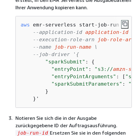
erstellt, in den EMR Serverless die Ausgabedateien
Ihrer Anwendung kopieren kann.
aws
 emr-serverless start-job-run \

--application-id 
application-id
 \
--execution-role-arn 
job-role-arn
 
--name 
job-run-name
 \
--job-driver '
{
"sparkSubmit"
: 
{
"entryPoint"
: 
"s3://
amzn-s3-
"entryPointArguments"
: [
"s3:
"sparkSubmitParameters"
: 
"--
        }

    }'
Notieren Sie sich die in der Ausgabe
zurückgegebene ID der Auftragsausführung.
Ersetzen Sie sie in den folgenden
job-run-id