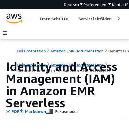
Deutsch
Präferenzen
Kontakt
F
Erste Schritte
Serviceleitfäden
Ent
Dokumentation
Amazon EMR Documentation
Identity and Access
Dokumentation
Amazon EMR Documentation
Benutzerhandbuch für Amazon EMR Serverless
Management (IAM)
in Amazon EMR
Serverless
PDF
Markdown
Fokusmodus