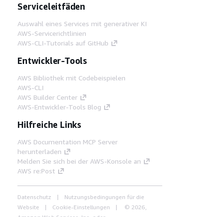
Serviceleitfäden
Auswahl eines Services mit generativer KI
AWS-Servicerichtlinien
AWS-CLI-Tutorials auf GitHub
Entwickler-Tools
AWS Bibliothek mit Codebeispielen
AWS-CLI
AWS Builder Center
AWS-Entwickler-Tools Blog
Hilfreiche Links
AWS Documentation MCP Server
herunterladen
Melden Sie sich bei der AWS-Konsole an
AWS re:Post
Datenschutz
Nutzungsbedingungen für die
Website
Cookie-Einstellungen
© 2026,