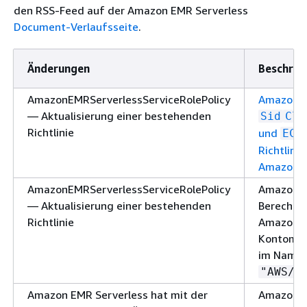
den RSS-Feed auf der Amazon EMR Serverless
Document-Verlaufsseite
.
Änderungen
Beschrei
AmazonEMRServerlessServiceRolePolicy
Amazon E
— Aktualisierung einer bestehenden
Sid
Clo
Richtlinie
und
EC2
Richtlini
AmazonEM
AmazonEMRServerlessServiceRolePolicy
Amazon E
— Aktualisierung einer bestehenden
Berechti
Richtlinie
Amazon E
Kontomet
im Namesp
"AWS/U
Amazon EMR Serverless hat mit der
Amazon E