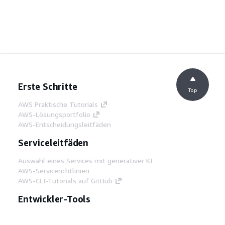
Erste Schritte
Top
AWS Praktische Tutorials
AWS-Lösungsportfolio
AWS-Entscheidungsleitfäden
Serviceleitfäden
Auswahl eines Services mit generativer KI
AWS-Servicerichtlinien
AWS-CLI-Tutorials auf GitHub
Entwickler-Tools
AWS Bibliothek mit Codebeispielen