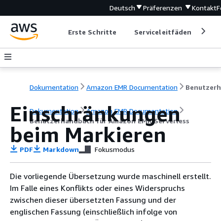
Deutsch
Präferenzen
Kontakt
F
Erste Schritte
Serviceleitfäden
Ent
Dokumentation
Amazon EMR Documentation
Einschränkungen
Dokumentation
Amazon EMR Documentation
Benutzerhandbuch für Amazon EMR Serverless
beim Markieren
PDF
Markdown
Fokusmodus
Die vorliegende Übersetzung wurde maschinell erstellt.
Im Falle eines Konflikts oder eines Widerspruchs
zwischen dieser übersetzten Fassung und der
englischen Fassung (einschließlich infolge von