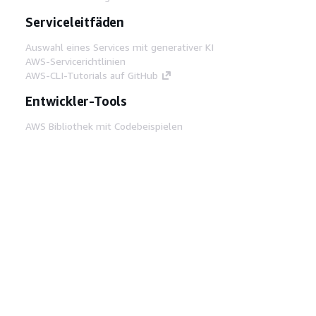
Serviceleitfäden
Auswahl eines Services mit generativer KI
AWS-Servicerichtlinien
AWS-CLI-Tutorials auf GitHub
Entwickler-Tools
AWS Bibliothek mit Codebeispielen
AWS-CLI
AWS Builder Center
AWS-Entwickler-Tools Blog
Hilfreiche Links
AWS Documentation MCP Server
herunterladen
Melden Sie sich bei der AWS-Konsole an
AWS re:Post
Datenschutz
Nutzungsbedingungen für die
Website
Cookie-Einstellungen
© 2026,