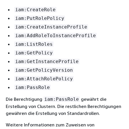
iam:CreateRole
iam:PutRolePolicy
iam:CreateInstanceProfile
iam:AddRoleToInstanceProfile
iam:ListRoles
iam:GetPolicy
iam:GetInstanceProfile
iam:GetPolicyVersion
iam:AttachRolePolicy
iam:PassRole
Die Berechtigung
gewährt die
iam:PassRole
Erstellung von Clustern. Die restlichen Berechtigungen
gewähren die Erstellung von Standardrollen.
Weitere Informationen zum Zuweisen von