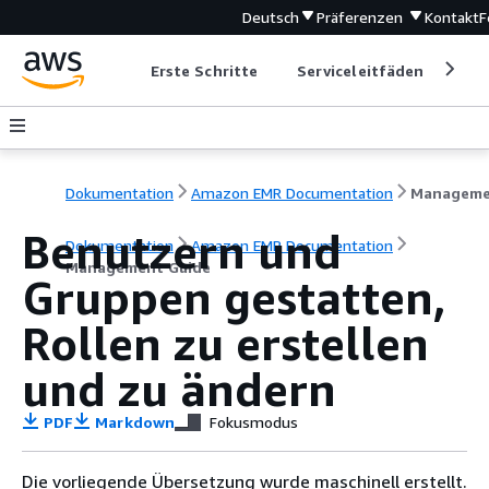
Deutsch
Präferenzen
Kontakt
F
Erste Schritte
Serviceleitfäden
Ent
Dokumentation
Amazon EMR Documentation
Benutzern und
Dokumentation
Amazon EMR Documentation
Management Guide
Gruppen gestatten,
Rollen zu erstellen
und zu ändern
PDF
Markdown
Fokusmodus
Die vorliegende Übersetzung wurde maschinell erstellt.