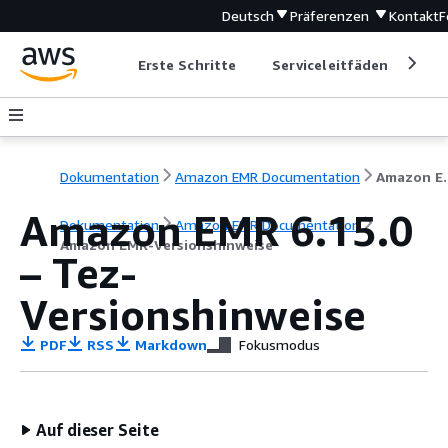
Deutsch
Präferenzen
Kontakt
F
Erste Schritte
Serviceleitfäden
Ent
Dokumentation
Amazon EMR Documentation
Amazon EM
Amazon EMR 6.15.0
Dokumentation
Amazon EMR Documentation
Amazon EMR-Versionshinweise
– Tez-
Versionshinweise
PDF
RSS
Markdown
Fokusmodus
Auf dieser Seite