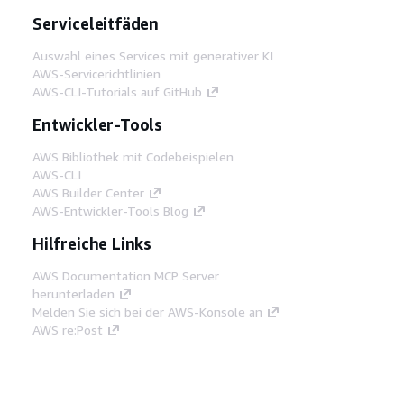
Serviceleitfäden
Auswahl eines Services mit generativer KI
AWS-Servicerichtlinien
AWS-CLI-Tutorials auf GitHub
Entwickler-Tools
AWS Bibliothek mit Codebeispielen
AWS-CLI
AWS Builder Center
AWS-Entwickler-Tools Blog
Hilfreiche Links
AWS Documentation MCP Server
herunterladen
Melden Sie sich bei der AWS-Konsole an
AWS re:Post
Datenschutz
Nutzungsbedingungen für die
Website
Cookie-Einstellungen
© 2026,