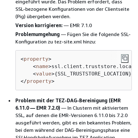
eingeführt wurde. Das Problem erfordert, dass
SSL-bezogene Konfigurationen von der Clientseite
(Pig) übergeben werden.
Version korrigieren:
— EMR 7.1.0
Problemumgehung
— Fügen Sie die folgende SSL-
Konfiguration zu tez-site.xml hinzu:
<
property
>
<
name
>
ssl.client.truststore.locati
<
value
>
{
SSL_TRUSTSTORE_LOCATION}
</
</
property
>
Problem mit der TEZ-DAG-Bereinigung (EMR
6.11.0 — EMR 7.2.0)
— In Clustern mit aktiviertem
SSL, auf denen die EMR-Versionen 6.11.0 bis 7.2.0
ausgeführt werden, gibt es ein bekanntes Problem,
bei dem während der DAG-Bereinigungsphase eine
SSLHandshakeAusnahme
im TEZ Application